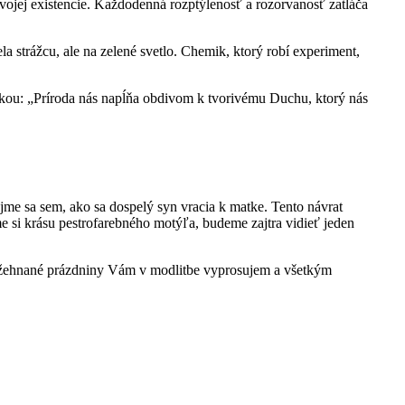
ojej existencie. Každodenná rozptýlenosť a rozorvanosť zatláča
la strážcu, ale na zelené svetlo. Chemik, ktorý robí experiment,
enkou: „Príroda nás napĺňa obdivom k tvorivému Duchu, ktorý nás
ajme sa sem, ako sa dospelý syn vracia k matke. Tento návrat
 si krásu pestrofarebného motýľa, budeme zajtra vidieť jeden
ožehnané prázdniny Vám v modlitbe vyprosujem a všetkým