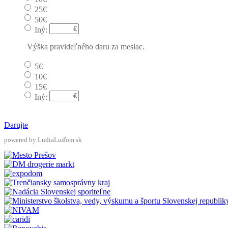
25€
50€
Iný:
Výška pravideľného daru za mesiac.
5€
10€
15€
Iný:
Darujte
powered by LudiaLuďom.sk