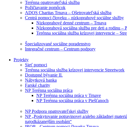
Terénna opatrovateľská služba
Požičiavanie pomôcok
ADOS Charitas Trnava – Ošetrovateľská služba
Centrá pomoci človeku – nízkoprahové sociálne služby
Nizkoprahové denné centrum – Trnava
Nízkoprahová sociálna služba pre deti a rodinu – 
Terénna sociálna služba krízovej intervencie – Str
Špecializované sociálne poradenstvo
Integračné centrum – Centrum podpory
Projekty
Sieť pomoci
Terénna sociálna služba krízovej intervencie Streetwork
Dostupné bývanie II.
Nábytková banka
Farské charity
NP Terénna sociálna práca
NP Terénna sociálna práca v Trnave
NP Terénna sociálna práca v Piešťanoch
NP Podpora opatrovateľskej služby
NP „Poskytovanie potravinovej a/alebo základnej materi
najodkázanejším osobám“
IROP – Centrum pomoci človeku Trnava