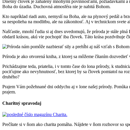
Dnešný človek je zahalený mnohými povinnosťami, požiadavkami a nov
Boha do úzadia. Duchovná atmosféra nie je nabitá Bohom.
Kto napríklad riadi auto, nemyslí na Boha, ale na plynový pedál a brz
sa nespolieha na modlitbu, ale na zákonitosť. Aj v technickom svete 
Našťastie, mnohí ľudia si aj dnes uvedomujú, že príroda je stále pl
obdaril krásou, akú vie pochopiť iba človek. Táto krása pozdvihuje čl
Príroda je ako otvorená kniha, z ktorej sa môžeme čítaním dozvedieť 
Prichádzajme teda, priatelia, i v tomto čase do lona prírody, k stud
pociťujme ako nevyhnutnosť, bez ktorej by sa človek pomiatol na ro
druhého?
Prajem Vám požehnané dni oddychu aj v lone našej prírody. Ponúka
prajem.
Charitný spravodaj
Prečítate si v ňom ako charita pomáha. Nájdete v ňom rozhovor s