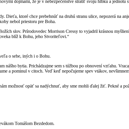
ými dojmami, že je v nebezpečenstve stratiť svoju hĺbku a jednotu sv
dy. Dieťa, ktoré chce prebehnúť na druhú stranu ulice, nepozerá na anje
akoby nebol priestoru pre Boha.
ná Božích slov. Prírodovedec Morrison Cressy to vyjadril krásnou myšli
oveka blíž k Bohu, jeho Stvoriteľovi.“
veľa o sebe, iných i o Bohu.
niciam nášho bytia. Prichádzajme sem s túžbou po obnovení vzťahu. Vrac
zume a pominul v citoch. Veď keď nepočujeme spev vtákov, nevšimneme
 nám možnosť opäť sa nadýchnuť, aby sme mohli ďalej žiť. Pekné a p
o spevákom Tomášom Bezdedom.