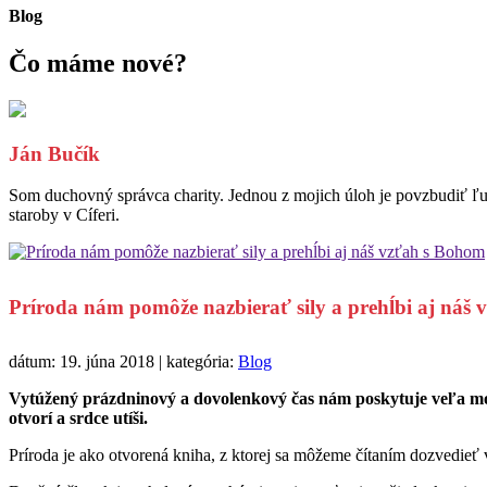
Blog
Čo máme
nové?
Ján Bučík
Som duchovný správca charity. Jednou z mojich úloh je povzbudiť ľu
staroby v Cíferi.
Príroda nám pomôže nazbierať sily a prehĺbi aj náš
dátum: 19. júna 2018 | kategória:
Blog
Vytúžený prázdninový a dovolenkový čas nám poskytuje veľa možn
otvorí a srdce utíši.
Príroda je ako otvorená kniha, z ktorej sa môžeme čítaním dozvedieť 