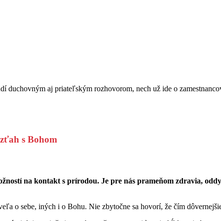
dí duchovným aj priateľským rozhovorom, nech už ide o zamestnancov c
 vzťah s Bohom
ostí na kontakt s prírodou. Je pre nás prameňom zdravia, oddychu 
veľa o sebe, iných i o Bohu. Nie zbytočne sa hovorí, že čím dôvernejšie