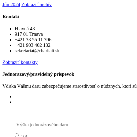
Jún 2024
Zobraziť archív
Kontakt
Hlavná 43
917 01 Trnava
+421 33 55 11 396
+421 903 402 132
sekretariat@charitatt.sk
Zobraziť kontakty
Jednorazový/pravidelný príspevok
Vďaka Vášmu daru zabezpečujeme starostlivosť o núdznych, ktorí s
Jednorázový
Pravidelný dar
Výška jednorázového daru.
10€