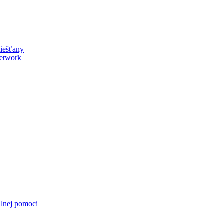
Piešťany
eetwork
álnej pomoci