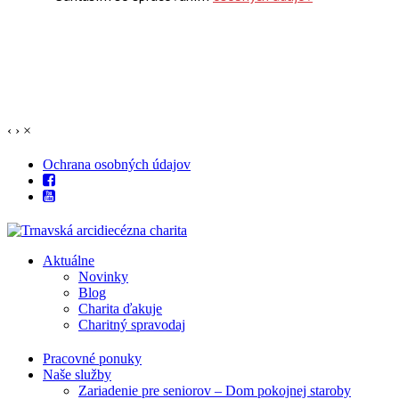
‹
›
×
Ochrana osobných údajov
Aktuálne
Novinky
Blog
Charita ďakuje
Charitný spravodaj
Pracovné ponuky
Naše služby
Zariadenie pre seniorov – Dom pokojnej staroby