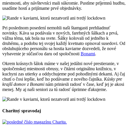
miestnosti, aby návštevníci mali súkromie. Pustíme príjemnú hudbu,
usadíme hostí a prijímame prvé objednávky.
Pri poslednom posedení nemohli naši štamgasti prehliadnuť
novinky. Káva sa podávala v nových, farebných šálkach a prvá,
vážna téma, tak bola na svete. Šálky kolovali od jedného k
druhému, a podobu tej svojej každý kvetnato opisoval susedovi. Od
obsluhujúceho personálu sa hostia kaviarne dozvedeli, že nové
vybavenie je súčasťou daru od spoločnosti
Bonami
.
Okrem krásnych šálok máme v našej jedálni nové prestieranie, v
spoločenskej miestnosti obrusy, v čitárni originálnu knižnicu, v
kuchyni zas utierky a oddychujeme pod pohodlnými dekami. Aj čaj
chutí o čosi lepšie, keď ho podávame z nového čajníka.
Kúsky pre
krajší domov z Bonami
nám priniesli radosť v čase, keď jej je akosi
menej. My aj naši seniori za tú radosť úprimne ďakujeme.
Charitný spravodaj