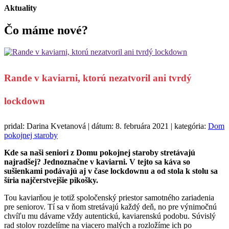
Aktuality
Čo máme
nové?
Rande v kaviarni, ktorú nezatvoril ani tvrdý
lockdown
pridal: Darina Kvetanová | dátum: 8. februára 2021 | kategória:
Dom
pokojnej staroby
Kde sa naši seniori z Domu pokojnej staroby stretávajú
najradšej? Jednoznačne v kaviarni. V tejto sa káva so
sušienkami podávajú aj v čase lockdownu a od stola k stolu sa
šíria najčerstvejšie pikošky.
Tou kaviarňou je totiž spoločenský priestor samotného zariadenia
pre seniorov. Tí sa v ňom stretávajú každý deň, no pre výnimočnú
chvíľu mu dávame vždy autentickú, kaviarenskú podobu. Súvislý
rad stolov rozdelíme na viacero malých a rozložíme ich po