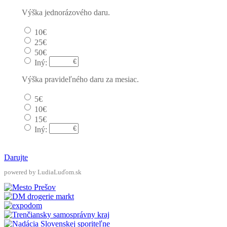
Výška jednorázového daru.
10€
25€
50€
Iný:
Výška pravideľného daru za mesiac.
5€
10€
15€
Iný:
Darujte
powered by LudiaLuďom.sk