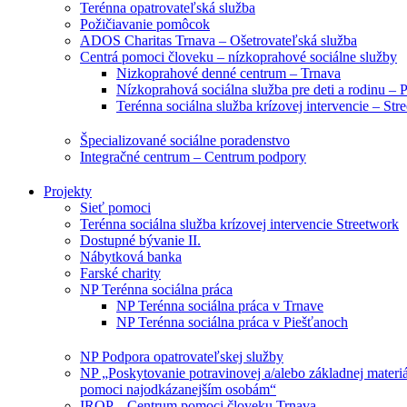
Terénna opatrovateľská služba
Požičiavanie pomôcok
ADOS Charitas Trnava – Ošetrovateľská služba
Centrá pomoci človeku – nízkoprahové sociálne služby
Nizkoprahové denné centrum – Trnava
Nízkoprahová sociálna služba pre deti a rodinu – 
Terénna sociálna služba krízovej intervencie – Str
Špecializované sociálne poradenstvo
Integračné centrum – Centrum podpory
Projekty
Sieť pomoci
Terénna sociálna služba krízovej intervencie Streetwork
Dostupné bývanie II.
Nábytková banka
Farské charity
NP Terénna sociálna práca
NP Terénna sociálna práca v Trnave
NP Terénna sociálna práca v Piešťanoch
NP Podpora opatrovateľskej služby
NP „Poskytovanie potravinovej a/alebo základnej materiá
pomoci najodkázanejším osobám“
IROP – Centrum pomoci človeku Trnava