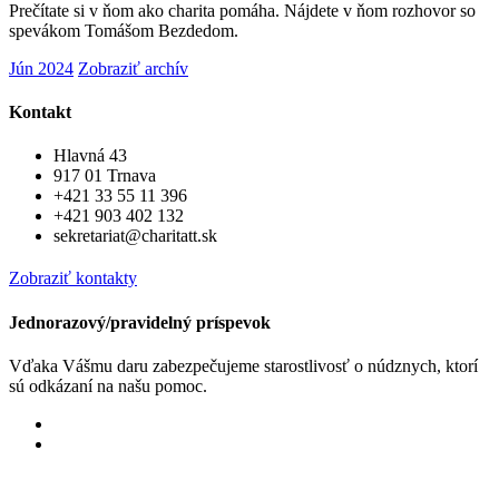
Prečítate si v ňom ako charita pomáha. Nájdete v ňom rozhovor so
spevákom Tomášom Bezdedom.
Jún 2024
Zobraziť archív
Kontakt
Hlavná 43
917 01 Trnava
+421 33 55 11 396
+421 903 402 132
sekretariat@charitatt.sk
Zobraziť kontakty
Jednorazový/pravidelný príspevok
Vďaka Vášmu daru zabezpečujeme starostlivosť o núdznych, ktorí
sú odkázaní na našu pomoc.
Jednorázový
Pravidelný dar