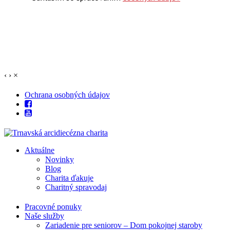
‹
›
×
Ochrana osobných údajov
Aktuálne
Novinky
Blog
Charita ďakuje
Charitný spravodaj
Pracovné ponuky
Naše služby
Zariadenie pre seniorov – Dom pokojnej staroby