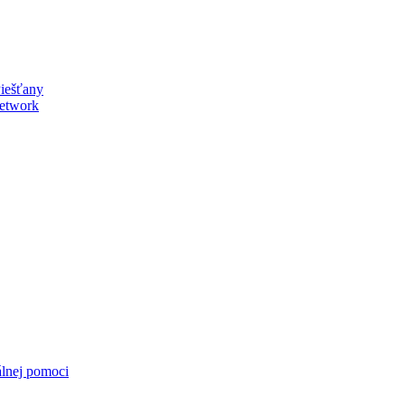
Piešťany
eetwork
álnej pomoci