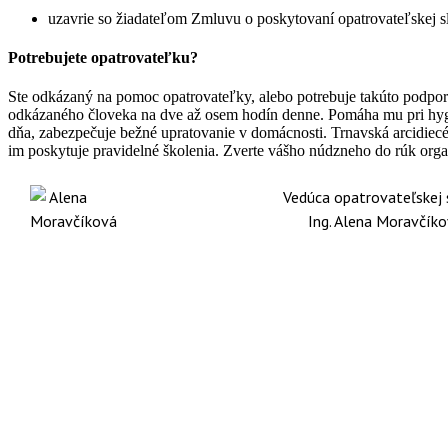
uzavrie so žiadateľom Zmluvu o poskytovaní opatrovateľskej 
Potrebujete opatrovateľku?
Ste odkázaný na pomoc opatrovateľky, alebo potrebuje takúto podpor
odkázaného človeka na dve až osem hodín denne. Pomáha mu pri hygi
dňa, zabezpečuje bežné upratovanie v domácnosti. Trnavská arcidiecé
im poskytuje pravidelné školenia. Zverte vášho núdzneho do rúk orga
Vedúca opatrovateľskej 
Ing. Alena Moravčík