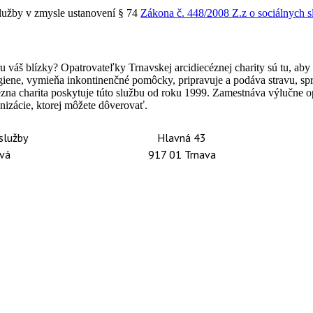
služby v zmysle ustanovení § 74
Zákona č. 448/2008 Z.z o sociálnych 
u váš blízky? Opatrovateľky Trnavskej arcidiecéznej charity sú tu, a
ene, vymieňa inkontinenčné pomôcky, pripravuje a podáva stravu, spr
zna charita poskytuje túto službu od roku 1999. Zamestnáva výlučne o
nizácie, ktorej môžete dôverovať.
služby
Hlavná 43
ová
917 01 Trnava