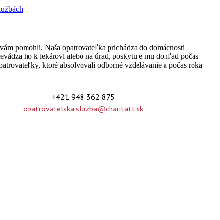
službách
by vám pomohli. Naša opatrovateľka prichádza do domácnosti
evádza ho k lekárovi alebo na úrad, poskytuje mu dohľad počas
patrovateľky, ktoré absolvovali odborné vzdelávanie a počas roka
+421 948 362 875
opatrovatelska.sluzba@charitatt.sk