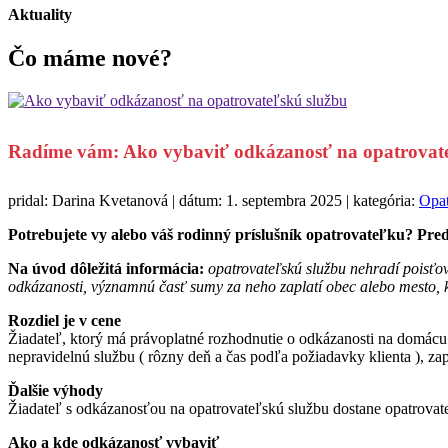
Aktuality
Čo máme
nové?
Radíme vám: Ako vybaviť odkázanosť na opatrovate
pridal: Darina Kvetanová | dátum: 1. septembra 2025 | kategória:
Opat
Potrebujete vy alebo váš rodinný príslušník opatrovateľku? Pre
Na úvod dôležitá informácia:
opatrovateľskú službu nehradí poisťov
odkázanosti, významnú časť sumy za neho zaplatí obec alebo mesto, kd
Rozdiel je v cene
Žiadateľ, ktorý má právoplatné rozhodnutie o odkázanosti na domácu o
nepravidelnú službu ( rôzny deň a čas podľa požiadavky klienta ), zap
Ďalšie výhody
Žiadateľ s odkázanosťou na opatrovateľskú službu dostane opatrovate
Ako a kde odkázanosť vybaviť