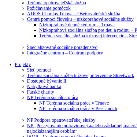
Terénna opatrovateľská služba
Požičiavanie pomôcok
ADOS Charitas Trnava – Ošetrovateľská služba
Centrá pomoci človeku – nízkoprahové sociálne služby
Nizkoprahové denné centrum – Trnava
Nízkoprahová sociálna služba pre deti a rodinu – 
Terénna sociálna služba krízovej intervencie – Str
Špecializované sociálne poradenstvo
Integračné centrum – Centrum podpory
Projekty
Sieť pomoci
Terénna sociálna služba krízovej intervencie Streetwork
Dostupné bývanie II.
Nábytková banka
Farské charity
NP Terénna sociálna práca
NP Terénna sociálna práca v Trnave
NP Terénna sociálna práca v Piešťanoch
NP Podpora opatrovateľskej služby
NP „Poskytovanie potravinovej a/alebo základnej materi
najodkázanejším osobám“
IROP – Centrum pomoci človeku Trnava