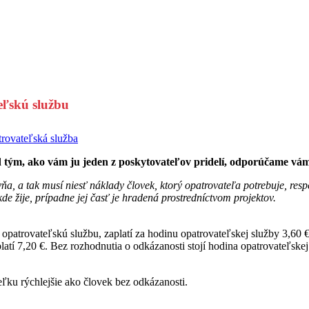
ľskú službu
rovateľská služba
d tým, ako vám ju jeden z poskytovateľov pridelí, odporúčame vám 
ňa, a tak musí niesť náklady človek, ktorý opatrovateľa potrebuje, res
e žije, prípadne jej časť je hradená prostredníctvom projektov.
patrovateľskú službu, zaplatí za hodinu opatrovateľskej služby 3,60 €
latí 7,20 €. Bez rozhodnutia o odkázanosti stojí hodina opatrovateľskej
ľku rýchlejšie ako človek bez odkázanosti.