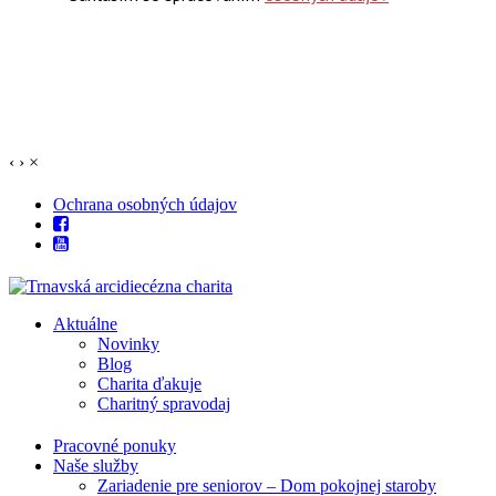
‹
›
×
Ochrana osobných údajov
Aktuálne
Novinky
Blog
Charita ďakuje
Charitný spravodaj
Pracovné ponuky
Naše služby
Zariadenie pre seniorov – Dom pokojnej staroby