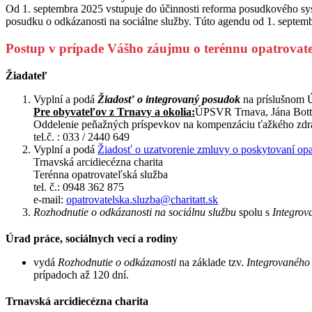
Od 1. septembra 2025 vstupuje do účinnosti reforma posudkového sys
posudku o odkázanosti na sociálne služby. Túto agendu od 1. septembr
Postup v prípade Vášho záujmu o terénnu opatrovat
Žiadateľ
Vyplní a podá
Žiadosť o integrovaný posudok
na príslušnom Ú
Pre obyvateľov z Trnavy a okolia:
ÚPSVR Trnava, Jána Bottu 
Oddelenie peňažných príspevkov na kompenzáciu ťažkého zdra
tel.č. : 033 / 2440 649
Vyplní a podá
Žiadosť o uzatvorenie zmluvy o poskytovaní opa
Trnavská arcidiecézna charita
Terénna opatrovateľská služba
tel. č.: 0948 362 875
e-mail:
opatrovatelska.sluzba@charitatt.sk
Rozhodnutie o odkázanosti na sociálnu službu
spolu s
Integro
Úrad práce, sociálnych vecí a rodiny
vydá
Rozhodnutie o odkázanosti
na základe tzv.
Integrovaného
prípadoch až 120 dní.
Trnavská arcidiecézna charita