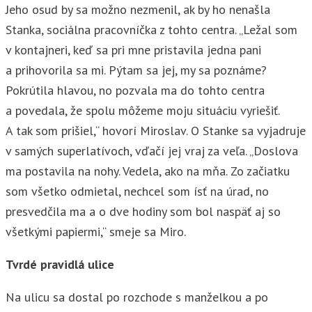
Jeho osud by sa možno nezmenil, ak by ho nenašla
Stanka, sociálna pracovníčka z tohto centra. „Ležal som
v kontajneri, keď sa pri mne pristavila jedna pani
a prihovorila sa mi. Pýtam sa jej, my sa poznáme?
Pokrútila hlavou, no pozvala ma do tohto centra
a povedala, že spolu môžeme moju situáciu vyriešiť.
A tak som prišiel,“ hovorí Miroslav. O Stanke sa vyjadruje
v samých superlatívoch, vďačí jej vraj za veľa. „Doslova
ma postavila na nohy. Vedela, ako na mňa. Zo začiatku
som všetko odmietal, nechcel som ísť na úrad, no
presvedčila ma a o dve hodiny som bol naspäť aj so
všetkými papiermi,“ smeje sa Miro.
Tvrdé pravidlá ulice
Na ulicu sa dostal po rozchode s manželkou a po