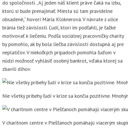
do spoločnosti. „Aj jeden náš klient práve čaká na izbu,
ktorú si bude prenajímať. Miesta sú tam pravidelne
obsadené,“ hovorí Mária Kloknerová. V návrate z ulice
bránia tiež závislosti. Ľudí, ktorí im podľahli, je ťažké
motivovať k liečeniu. Podľa sociálnej pracovníčky charity
by pomohlo, ak by bola liečba závislostí dostupná aj pre
neplatičov. V niekoľkých prípadoch pomohla ľuďom v
núdzi možnosť vyhlásiť osobný bankrot, vďaka ktorej sa
zbavili dlhov.
Nie všetky príbehy ľudí v kríze sa končia pozitívne. Mnoh
V charitnom centre v Piešťanoch pomáhajú viacerým skupi