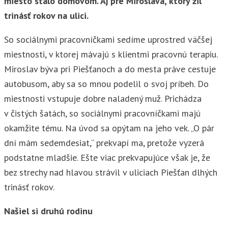
miesto stalo domovom. Aj pre Miroslava, ktorý žil
trinásť rokov na ulici.
So sociálnymi pracovníčkami sedíme uprostred väčšej
miestnosti, v ktorej mávajú s klientmi pracovnú terapiu.
Miroslav býva pri Piešťanoch a do mesta práve cestuje
autobusom, aby sa so mnou podelil o svoj príbeh. Do
miestnosti vstupuje dobre naladený muž. Prichádza
v čistých šatách, so sociálnymi pracovníčkami majú
okamžite tému. Na úvod sa opýtam na jeho vek. „O pár
dní mám sedemdesiat,“ prekvapí ma, pretože vyzerá
podstatne mladšie. Ešte viac prekvapujúce však je, že
bez strechy nad hlavou strávil v uliciach Piešťan dlhých
trinásť rokov.
Našiel si druhú rodinu