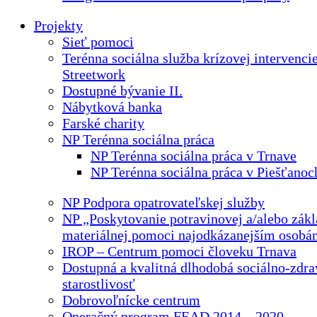
Projekty
Sieť pomoci
Terénna sociálna služba krízovej intervenci
Streetwork
Dostupné bývanie II.
Nábytková banka
Farské charity
NP Terénna sociálna práca
NP Terénna sociálna práca v Trnave
NP Terénna sociálna práca v Piešťanoc
NP Podpora opatrovateľskej služby
NP „Poskytovanie potravinovej a/alebo zákl
materiálnej pomoci najodkázanejším osobá
IROP – Centrum pomoci človeku Trnava
Dostupná a kvalitná dlhodobá sociálno-zdra
starostlivosť
Dobrovoľnícke centrum
Operačný program FEAD 2014 – 2020