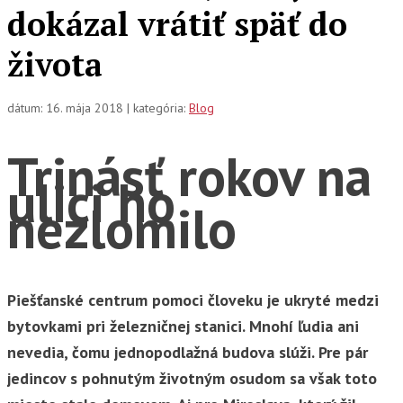
dokázal vrátiť späť do
života
dátum: 16. mája 2018 | kategória:
Blog
Trinásť rokov na
ulici ho
nezlomilo
Piešťanské centrum pomoci človeku je ukryté medzi
bytovkami pri železničnej stanici. Mnohí ľudia ani
nevedia, čomu jednopodlažná budova slúži. Pre pár
jedincov s pohnutým životným osudom sa však toto