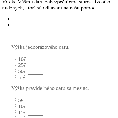
Vďaka Vášmu daru zabezpečujeme starostlivosť o
núdznych, ktorí sú odkázaní na našu pomoc.
Jednorázový
Pravidelný dar
Výška jednorázového daru.
10€
25€
50€
Iný:
Výška pravideľného daru za mesiac.
5€
10€
15€