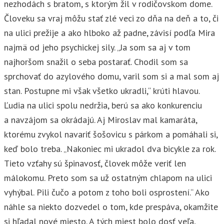
nezhodách s bratom, s ktorým žil v rodičovskom dome.
Človeku sa vraj môžu stať zlé veci zo dňa na deň a to, či
na ulici prežije a ako hlboko až padne, závisí podľa Mira
najmä od jeho psychickej sily. „Ja som sa aj v tom
najhoršom snažil o seba postarať. Chodil som sa
sprchovať do azylového domu, varil som si a mal som aj
stan. Postupne mi však všetko ukradli,“ krúti hlavou.
Ľudia na ulici spolu nedržia, berú sa ako konkurenciu
a navzájom sa okrádajú. Aj Miroslav mal kamaráta,
ktorému zvykol navariť šošovicu s párkom a pomáhali si,
keď bolo treba. „Nakoniec mi ukradol dva bicykle za rok.
Tieto vzťahy sú špinavosť, človek môže veriť len
málokomu. Preto som sa už ostatným chlapom na ulici
vyhýbal. Pili čučo a potom z toho boli osprostení.“ Ako
náhle sa niekto dozvedel o tom, kde prespáva, okamžite
si hľadal nové miesto. A tých miest bolo dosť veľa,