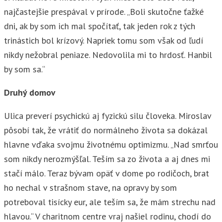
najčastejšie prespával v prírode. „Boli skutočne ťažké
dni, ak by som ich mal spočítať, tak jeden rok z tých
trinástich bol krízový. Napriek tomu som však od ľudí
nikdy nežobral peniaze. Nedovolila mi to hrdosť. Hanbil
by som sa.“
Druhý domov
Ulica preverí psychickú aj fyzickú silu človeka. Miroslav
pôsobí tak, že vrátiť do normálneho života sa dokázal
hlavne vďaka svojmu životnému optimizmu. „Nad smrťou
som nikdy nerozmýšľal. Teším sa zo života a aj dnes mi
stačí málo. Teraz bývam opäť v dome po rodičoch, brat
ho nechal v strašnom stave, na opravy by som
potreboval tisícky eur, ale teším sa, že mám strechu nad
hlavou.“ V charitnom centre vraj našiel rodinu, chodí do