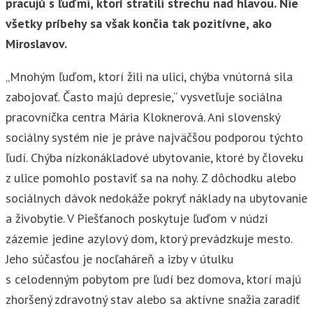
pracujú s ľuďmi, ktorí stratili strechu nad hlavou. Nie
všetky príbehy sa však končia tak pozitívne, ako
Miroslavov.
„Mnohým ľuďom, ktorí žili na ulici, chýba vnútorná sila
zabojovať. Často majú depresie,“ vysvetľuje sociálna
pracovníčka centra Mária Kloknerová. Ani slovenský
sociálny systém nie je práve najväčšou podporou týchto
ľudí. Chýba nízkonákladové ubytovanie, ktoré by človeku
z ulice pomohlo postaviť sa na nohy. Z dôchodku alebo
sociálnych dávok nedokáže pokryť náklady na ubytovanie
a živobytie. V Piešťanoch poskytuje ľuďom v núdzi
zázemie jedine azylový dom, ktorý prevádzkuje mesto.
Jeho súčasťou je nocľaháreň a izby v útulku
s celodenným pobytom pre ľudí bez domova, ktorí majú
zhoršený zdravotný stav alebo sa aktívne snažia zaradiť