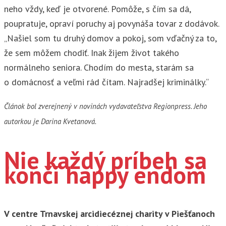
neho vždy, keď je otvorené. Pomôže, s čím sa dá,
poupratuje, opraví poruchy aj povynáša tovar z dodávok.
„Našiel som tu druhý domov a pokoj, som vďačný za to,
že sem môžem chodiť. Inak žijem život takého
normálneho seniora. Chodím do mesta, starám sa
o domácnosť a veľmi rád čítam. Najradšej kriminálky.“
Článok bol zverejnený v novinách vydavateľstva Regionpress. Jeho
autorkou je Darina Kvetanová.
Nie každý príbeh sa
končí happy endom
V centre Trnavskej arcidiecéznej charity v Piešťanoch