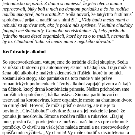
jednoducho nepozná. Z domu si odniesol, že jeho otec a mama
nepracovali, bitky boli u nich na dennom poriadku a čo ho rodičia
naučili ako prvé, bolo kradnúť.“
Soňa hovorí, že takýchto ľudí musí
spoločnosť prijať a naučiť sa s nimi žiť.
„Vždy budú medzi nami a
nebudú sa správať tak, ako je podľa nás správne. V kultúre chudoby
fungujú iné štandardy. Chudobu neodstránime. Aj keby prišlo do
jedného mesta desať organizácií, ktoré by sa o to snažili, nezmenili
by to. Chudobní ľudia sú medzi nami z nejakého dôvodu.“
Keď úraduje alkohol
So streetworkerkami vstupujeme do teritória ďalšej skupiny. Sedia
za nízkou budovou pri autobusovej stanici a hádajú sa. Traja muži a
žena pijú alkohol z malých sklenených fľašiek, ktoré tu po nich
zostanú ako stopy, ako pamiatka na toto rande v nie práve
romantických podmienkach. Tvrdý alkohol zapíjajú pivom a čakajú
na účinok, ktorý drsná kombinácia prinesie. Našim príchodom sme
narušili ich spoločnosť, hádka ustáva. Simona partii hovorí o
testovaní na koronavírus, ktoré organizuje mesto na charitnom dvore
na druhý deň. Hovorí, že môžu prísť o desiatej, ale nie je to
povinné. „Chválabohu!“ odvrkne žena a z jej reakcie je jasné, že
ponuka ju neoslovila. Simona rozdáva rúška a rukavice. „Daj aj
mne, prosím ťa,“ povie jeden z mužov a načahuje sa pre ochranné
pomôcky. O chvíľu sa však jeho nálada zmení a na streetworkerky
spúšťa radu výčitiek. „Vy charita! Vy máte chodiť s dezinfekciou a