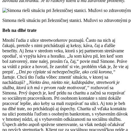
zavolala záchranku. Je to rizikový klient a má zdravotné problémy.“
Simona rieši situáciu pri železničnej stanici. Mužovi so zdravotným
Beh na dlhé trate
Mnohí ľudia z ulice streetworkerov poznajú. Často na nich aj
čakajú, pretože s nimi prichádzajú aj keksy, káva, čaj a ďalšie
benefity. Aj žena v stredom veku, ktorú s jej partnerom stretávame
opodiaľ, si vypýta kávu a horalku. „Ja som kávu pil, len keď som
bol zatvorený, mne nalej, prosím ťa, čaj,“ povie muž Simone. Práve
sa vrátil z práce a hovorí, že zarobiť si vie, problém však je, že vie aj
prepiť.
„Dni po výplate sú nebezpečnejšie, ako celá korona,“
žartuje. Chcú títo ľudia vôbec zmeniť situáciu, v ktorej sa
nachádzajú?
„Niekto áno, niekto nie, každopádne, streetwork je
služba, ktorá ich má v prvom rade motivovať,“
rozhovorí sa
Simona. Prvý úspech je, keď prídu na charitu a začnú sa rozprávať
so sociálnym pracovníkom. Pri osobnom kontakte s nimi dokáže
pracovať lepšie, ako keby sa mali rozprávať na ulici. Aj toto je beh
na dlhé trate, no prichádzajú aj úspechy. Charita už vďaka kontaktu
na ulici pomohla ľuďom s osobným bankrotom, s vybavením dávok
v hmotnej núdzi, aj s vybavením odkázanosti na sociálnu službu.
Úspech alebo aspoň správne smerovanie, sa však nedajú očakávať
po prvých stretnutiach. Klient raz za sociálnou pracovníčkou príde a