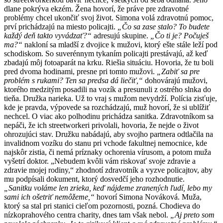
dlane pokrýva ekzém. Žena hovorí, že práve pre zdravotné
problémy chcel ukončiť svoj život. Simona volá zdravotnú pomoc,
prví prichádzajú na miesto policajti.
„Čo sa zase stalo? To budete
každý deň takto vyvádzať?“
adresujú skupine.
„Čo ti je? Počuješ
ma?“
nakloní sa mladší z dvojice k mužovi, ktorý ešte stále leží pod
schodiskom. So suverénnym tykaním policajti prestávajú, až keď
zbadajú môj fotoaparát na krku. Riešia situáciu. Hovoria, že tu boli
pred dvoma hodinami, presne pri tomto mužovi.
„Zabiť sa pre
problém s rukami? Ten sa predsa dá liečiť,“
dohovárajú mužovi,
ktorého medzitým posadili na vozík a presunuli z ostrého slnka do
tieňa. Družka narieka. Už to vraj s mužom nevydrží. Polícia zisťuje,
kde je pravda, výpovede sa rozchádzajú, muž hovorí, že si ublížiť
nechcel. O viac ako polhodinu prichádza sanitka. Zdravotníkom sa
nepáči, že ich streetworkeri privolali, hovoria, že nejde o život
ohrozujúci stav. Družku nabádajú, aby svojho partnera odtlačila na
invalidnom vozíku do stanu pri vchode fakultnej nemocnice, kde
najskôr zistia, či nemá príznaky ochorenia vírusom, a potom muža
vyšetrí doktor. „Nebudem kvôli vám riskovať svoje zdravie a
zdravie mojej rodiny,“ zhodnotí zdravotník a vyzve policajtov, aby
mu podpísali dokument, ktorý dosvedčí jeho rozhodnutie.
„Sanitku voláme len zrieka, keď nájdeme zranených ľudí, lebo my
sami ich ošetriť nemôžeme,“
hovorí Simona Nováková. Muža,
ktorý sa stal pri stanici cieľom pozornosti, pozná. Chodieva do
nízkoprahového centra charity, dnes tam však nebol.
„Aj preto som