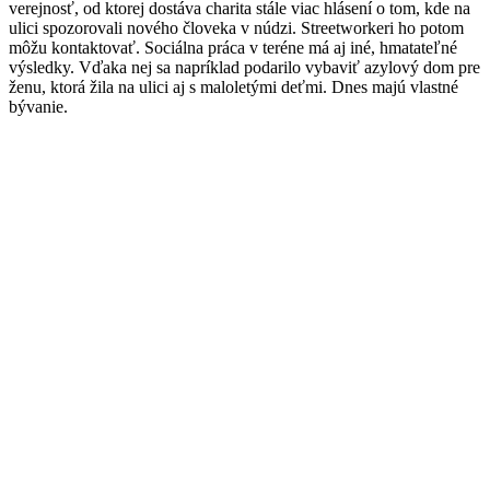
verejnosť, od ktorej dostáva charita stále viac hlásení o tom, kde na
ulici spozorovali nového človeka v núdzi. Streetworkeri ho potom
môžu kontaktovať. Sociálna práca v teréne má aj iné, hmatateľné
výsledky. Vďaka nej sa napríklad podarilo vybaviť azylový dom pre
ženu, ktorá žila na ulici aj s maloletými deťmi. Dnes majú vlastné
bývanie.