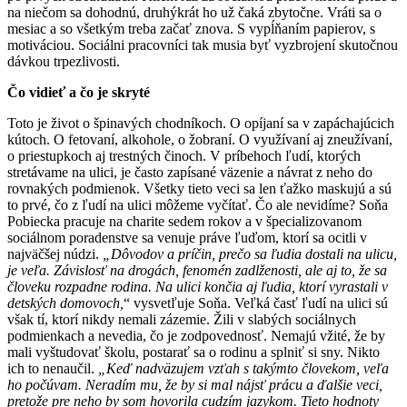
na niečom sa dohodnú, druhýkrát ho už čaká zbytočne. Vráti sa o
mesiac a so všetkým treba začať znova. S vypĺňaním papierov, s
motiváciou. Sociálni pracovníci tak musia byť vyzbrojení skutočnou
dávkou trpezlivosti.
Čo vidieť a čo je skryté
Toto je život o špinavých chodníkoch. O opíjaní sa v zapáchajúcich
kútoch. O fetovaní, alkohole, o žobraní. O využívaní aj zneužívaní,
o priestupkoch aj trestných činoch. V príbehoch ľudí, ktorých
stretávame na ulici, je často zapísané väzenie a návrat z neho do
rovnakých podmienok. Všetky tieto veci sa len ťažko maskujú a sú
to prvé, čo z ľudí na ulici môžeme vyčítať. Čo ale nevidíme? Soňa
Pobiecka pracuje na charite sedem rokov a v špecializovanom
sociálnom poradenstve sa venuje práve ľuďom, ktorí sa ocitli v
najväčšej núdzi.
„Dôvodov a príčin, prečo sa ľudia dostali na ulicu,
je veľa. Závislosť na drogách, fenomén zadlženosti, ale aj to, že sa
človeku rozpadne rodina. Na ulici končia aj ľudia, ktorí vyrastali v
detských domovoch,
“ vysvetľuje Soňa. Veľká časť ľudí na ulici sú
však tí, ktorí nikdy nemali zázemie. Žili v slabých sociálnych
podmienkach a nevedia, čo je zodpovednosť. Nemajú vžité, že by
mali vyštudovať školu, postarať sa o rodinu a splniť si sny. Nikto
ich to nenaučil.
„Keď nadväzujem vzťah s takýmto človekom, veľa
ho počúvam. Neradím mu, že by si mal nájsť prácu a ďalšie veci,
pretože pre neho by som hovorila cudzím jazykom. Tieto hodnoty