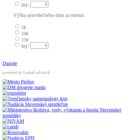
Iný:
Výška pravideľného daru za mesiac.
5€
10€
15€
Iný:
Darujte
powered by LudiaLuďom.sk