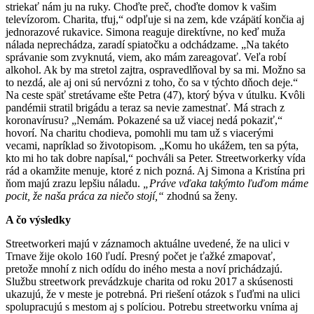
striekať nám ju na ruky. Choďte preč, choďte domov k vašim
televízorom. Charita, tfuj,“ odpľuje si na zem, kde vzápätí končia aj
jednorazové rukavice. Simona reaguje direktívne, no keď muža
nálada neprechádza, zaradí spiatočku a odchádzame. „Na takéto
správanie som zvyknutá, viem, ako mám zareagovať. Veľa robí
alkohol. Ak by ma stretol zajtra, ospravedlňoval by sa mi. Možno sa
to nezdá, ale aj oni sú nervózni z toho, čo sa v týchto dňoch deje.“
Na ceste späť stretávame ešte Petra (47), ktorý býva v útulku. Kvôli
pandémii stratil brigádu a teraz sa nevie zamestnať. Má strach z
koronavírusu? „Nemám. Pokazené sa už viacej nedá pokaziť,“
hovorí. Na charitu chodieva, pomohli mu tam už s viacerými
vecami, napríklad so životopisom. „Komu ho ukážem, ten sa pýta,
kto mi ho tak dobre napísal,“ pochváli sa Peter. Streetworkerky vída
rád a okamžite menuje, ktoré z nich pozná. Aj Simona a Kristína pri
ňom majú zrazu lepšiu náladu.
„Práve vďaka takýmto ľuďom máme
pocit, že naša práca za niečo stojí,“
zhodnú sa ženy.
A čo výsledky
Streetworkeri majú v záznamoch aktuálne uvedené, že na ulici v
Trnave žije okolo 160 ľudí. Presný počet je ťažké zmapovať,
pretože mnohí z nich odídu do iného mesta a noví prichádzajú.
Službu streetwork prevádzkuje charita od roku 2017 a skúsenosti
ukazujú, že v meste je potrebná. Pri riešení otázok s ľuďmi na ulici
spolupracujú s mestom aj s políciou. Potrebu streetworku vníma aj