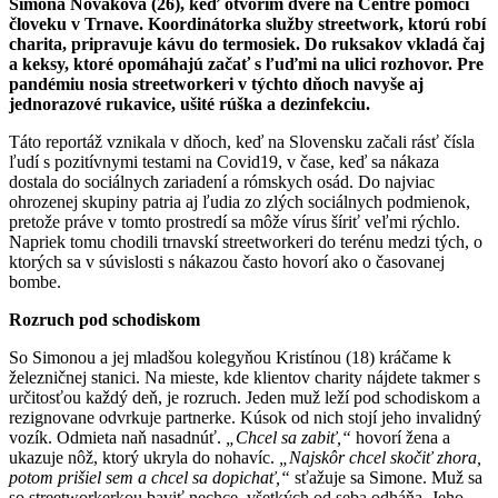
Simona Nováková (26), keď otvorím dvere na Centre pomoci
človeku v Trnave. Koordinátorka služby streetwork, ktorú robí
charita, pripravuje kávu do termosiek. Do ruksakov vkladá čaj
a keksy, ktoré opomáhajú začať s ľuďmi na ulici rozhovor. Pre
pandémiu nosia streetworkeri v týchto dňoch navyše aj
jednorazové rukavice, ušité rúška a dezinfekciu.
Táto reportáž vznikala v dňoch, keď na Slovensku začali rásť čísla
ľudí s pozitívnymi testami na Covid19, v čase, keď sa nákaza
dostala do sociálnych zariadení a rómskych osád. Do najviac
ohrozenej skupiny patria aj ľudia zo zlých sociálnych podmienok,
pretože práve v tomto prostredí sa môže vírus šíriť veľmi rýchlo.
Napriek tomu chodili trnavskí streetworkeri do terénu medzi tých, o
ktorých sa v súvislosti s nákazou často hovorí ako o časovanej
bombe.
Rozruch pod schodiskom
So Simonou a jej mladšou kolegyňou Kristínou (18) kráčame k
železničnej stanici. Na mieste, kde klientov charity nájdete takmer s
určitosťou každý deň, je rozruch. Jeden muž leží pod schodiskom a
rezignovane odvrkuje partnerke. Kúsok od nich stojí jeho invalidný
vozík. Odmieta naň nasadnúť.
„Chcel sa zabiť,“
hovorí žena a
ukazuje nôž, ktorý ukryla do nohavíc.
„Najskôr chcel skočiť zhora,
potom prišiel sem a chcel sa dopichať,“
sťažuje sa Simone. Muž sa
so streetworkerkou baviť nechce, všetkých od seba odháňa. Jeho