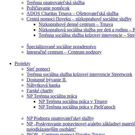
Terénna opatrovateľská služba
Požičiavanie pomôcok
ADOS Charitas Trnava – Ošetrovateľská služba
Centrá pomoci človeku – nízkoprahové sociálne služby
Nizkoprahové denné centrum – Trnava
Nízkoprahová sociálna služba pre deti a rodinu – 
Terénna sociálna služba krízovej intervencie – Str
Špecializované sociálne poradenstvo
Integračné centrum – Centrum podpory
Projekty
Sieť pomoci
Terénna sociálna služba krízovej intervencie Streetwork
Dostupné bývanie II.
Nábytková banka
Farské charity
NP Terénna sociálna práca
NP Terénna sociálna práca v Trnave
NP Terénna sociálna práca v Piešťanoch
NP Podpora opatrovateľskej služby
NP „Poskytovanie potravinovej a/alebo základnej materi
najodkázanejším osobám“
IROP – Centrum pomoci človeku Trnava