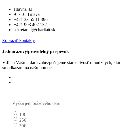
Hlavná 43
917 01 Trnava
+421 33 55 11 396
+421 903 402 132
sekretariat@charitatt.sk
Zobraziť kontakty
Jednorazový/pravidelný príspevok
Vďaka Vášmu daru zabezpečujeme starostlivosť o núdznych, ktorí
sú odkázaní na našu pomoc.
Jednorázový
Pravidelný dar
Výška jednorázového daru.
10€
25€
50€