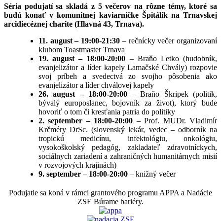
Séria podujatí sa skladá z 5 večerov na rôzne témy, ktoré sa
budú konať v komunitnej kaviarničke Špitálik na Trnavskej
arcidiecéznej charite (Hlavná 43, Trnava).
11. august – 19:00-21:30
– rečnícky večer organizovaní
klubom Toastmaster Trnava
19. august – 18:00-20:00
– Braňo Letko (hudobník,
evanjelizátor a líder kapely Lamačské Chvály) rozpovie
svoj príbeh a svedectvá zo svojho pôsobenia ako
evanjelizátor a líder chválovej kapely
26. august – 18:00-20:00
– Braňo Škripek (politik,
bývalý europoslanec, bojovník za život), ktorý bude
hovoriť o tom či kresťania patria do politiky
2. september – 18:00-20:00
– Prof. MUDr. Vladimír
Krčméry DrSc. (slovenský lekár, vedec – odborník na
tropickú medicínu, infektológiu, onkológiu,
vysokoškolský pedagóg, zakladateľ zdravotníckych,
sociálnych zariadení a zahraničných humanitárnych misií
v rozvojových krajinách)
9. september – 18:00-20:00
– knižný večer
Podujatie sa koná v rámci grantového programu APPA a Nadácie
ZSE Búrame bariéry.