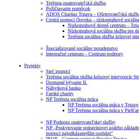
Terénna opatrovateľská služba
Požičiavanie pomôcok
ADOS Charitas Trnava – Ošetrovateľská služb
Centrá pomoci človeku – nízkoprahové sociáln
Nizkoprahové denné centrum – Trn
Nízkoprahová sociálna služba pre de
Terénna sociálna služba krízovej int
Špecializované sociálne poradenstvo
Integračné centrum – Centrum podpory
Projekty
Sieť pomoci
Terénna sociálna služba krízovej intervencie St
Dostupné bývanie II.
Nábytková banka
Farské charity
NP Terénna sociálna práca
NP Terénna sociálna práca v Trnave
NP Terénna sociálna práca v Piešťa
NP Podpora opatrovateľskej služby
NP „Poskytovanie potravinovej a/alebo základn
pomoci najodkázanejším osobám“
IROP – Centrum pomoci človeku Trnava