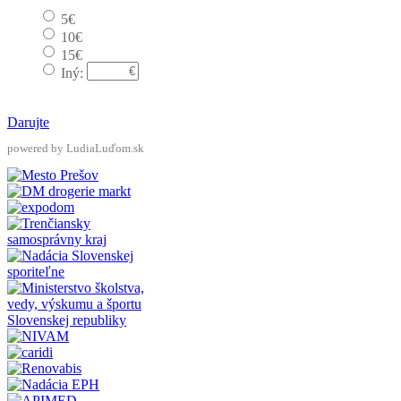
5€
10€
15€
Iný:
Darujte
powered by LudiaLuďom.sk