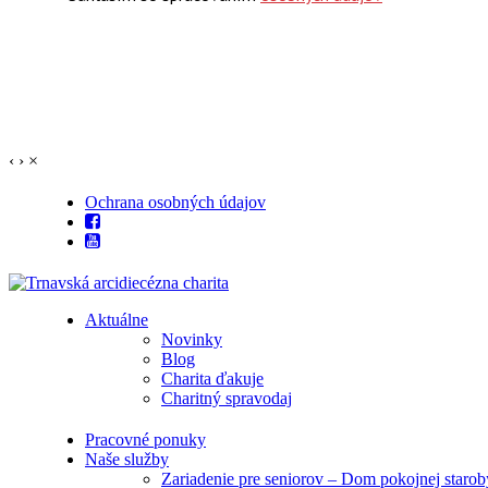
‹
›
×
Ochrana osobných údajov
Aktuálne
Novinky
Blog
Charita ďakuje
Charitný spravodaj
Pracovné ponuky
Naše služby
Zariadenie pre seniorov – Dom pokojnej starob