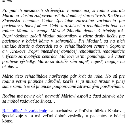
kóma.
Po piatich mesiacoch strávených v nemocnici, si rodina zobrala
Mária na vlastnú zodpovednosť do domácej starostlivosti. Keďže na
Slovensku nemáme žiadne špeciálne zdravotné zariadenia pre
pacientov v bdelej kóme. Celá starostlivosť a rehabilitácia bola na
rodine. Mama sa venuje Máriovi 24hodin denne už trinásty rok.
Popri všetkom začali hľadať odborníkov a rôzne druhy liečby pre
pacientov v bdelej kóme v zahraničí… Pri hľadaní, sa na nich
usmialo šťastie a dozvedeli sa o rehabilitačnom centre v Šoprone
a v Krakove. Popri intenzívnej domácej rehabilitácii, rehabilitácie
v týchto zdravotných centrách Máriovi veľmi pomáhajú. Sú vidieť
pozitívne výsledky. Mário sa dokáže sám napiť, najesť, reaguje na
okolie….
Mário tieto rehabilitácie navštevuje pár krát do roka. No sú pre
rodinu veľmi finančne náročné, keďže si ju musia hradiť v plnej
sume sami. Nie sú finančne podporované zdravotnými poisťovňami.
Rodina má pevný ciel, navrátiť Máriovi aspoň z časti zdravie aby
sa mohol radovať zo života…
Rehabilitačné zariadenie
sa nachádza v Poľsku blízko Krakova,
špecializuje sa a má veľmi dobré výsledky u pacientov v bdelej
kóme.