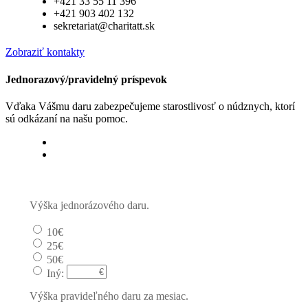
+421 33 55 11 396
+421 903 402 132
sekretariat@charitatt.sk
Zobraziť kontakty
Jednorazový/pravidelný príspevok
Vďaka Vášmu daru zabezpečujeme starostlivosť o núdznych, ktorí
sú odkázaní na našu pomoc.
Jednorázový
Pravidelný dar
Výška jednorázového daru.
10€
25€
50€
Iný:
Výška pravideľného daru za mesiac.