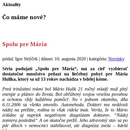
Aktuality
Čo máme
nové?
Spolu pre Mária
pridal: Igor Strýček | dátum: 10. augusta 2020 | kategória:
Novinky
Séria podujatí „Spolu pre Mária“, má za cieľ vyzbierať
dostatočné množstvo peňazí na liečebný pobyt pre Mária
Hulika, ktorý sa už 13 rokov nachádza v bdelej kóme.
Pred trinástimi rokmi bol Mário Hulik 21 ročný mladý muž plný
energie a plánov do života. Bol obľúbený svojou veselou povahou
a ochotou vždy každému pomôcť. No v jednom okamihu, dňa
6.11.2006 sa všetko zmenilo. Autonehoda. Doktori mu nedávali
nádej na prežitie, rodina to však videla inak. Verila, že to Mário
zvládne aj napriek negatívnym diagnózam doktorov. “Nádej
zomiera posledná“ A on skutočne prežil. Jeho zdravotný stav sa po
pár dňoch v nemocnici stabilizoval, ale diagnóza znela – bdelá