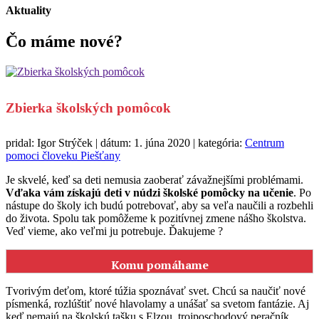
Aktuality
Čo máme
nové?
Zbierka školských pomôcok
pridal: Igor Strýček | dátum: 1. júna 2020 | kategória:
Centrum
pomoci človeku Piešťany
Je skvelé, keď sa deti nemusia zaoberať závažnejšími problémami.
Vďaka vám získajú deti v núdzi školské pomôcky na učenie
. Po
nástupe do školy ich budú potrebovať, aby sa veľa naučili a rozbehli
do života. Spolu tak pomôžeme k pozitívnej zmene nášho školstva.
Veď vieme, ako veľmi ju potrebuje. Ďakujeme ?
Komu pomáhame
Tvorivým deťom, ktoré túžia spoznávať svet. Chcú sa naučiť nové
písmenká, rozlúštiť nové hlavolamy a unášať sa svetom fantázie. Aj
keď nemajú na školskú tašku s Elzou, trojposchodový peračník