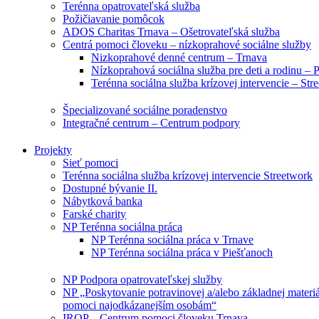
Terénna opatrovateľská služba
Požičiavanie pomôcok
ADOS Charitas Trnava – Ošetrovateľská služba
Centrá pomoci človeku – nízkoprahové sociálne služby
Nizkoprahové denné centrum – Trnava
Nízkoprahová sociálna služba pre deti a rodinu – 
Terénna sociálna služba krízovej intervencie – Str
Špecializované sociálne poradenstvo
Integračné centrum – Centrum podpory
Projekty
Sieť pomoci
Terénna sociálna služba krízovej intervencie Streetwork
Dostupné bývanie II.
Nábytková banka
Farské charity
NP Terénna sociálna práca
NP Terénna sociálna práca v Trnave
NP Terénna sociálna práca v Piešťanoch
NP Podpora opatrovateľskej služby
NP „Poskytovanie potravinovej a/alebo základnej materiá
pomoci najodkázanejším osobám“
IROP – Centrum pomoci človeku Trnava