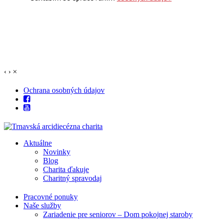
‹
›
×
Ochrana osobných údajov
Aktuálne
Novinky
Blog
Charita ďakuje
Charitný spravodaj
Pracovné ponuky
Naše služby
Zariadenie pre seniorov – Dom pokojnej staroby