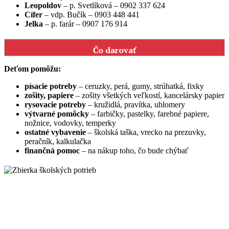
Leopoldov
– p. Svetlíková – 0902 337 624
Cífer
– vdp. Bučík – 0903 448 441
Jelka
– p. farár – 0907 176 914
Čo darovať
Deťom pomôžu:
písacie potreby
– ceruzky, perá, gumy, strúhatká, fixky
zošity, papiere
– zošity všetkých veľkostí, kancelársky papier
rysovacie potreby
– kružidlá, pravítka, uhlomery
výtvarné pomôcky
– farbičky, pastelky, farebné papiere,
nožnice, vodovky, temperky
ostatné vybavenie
– školská taška, vrecko na prezuvky,
peračník, kalkulačka
finančná pomoc
– na nákup toho, čo bude chýbať