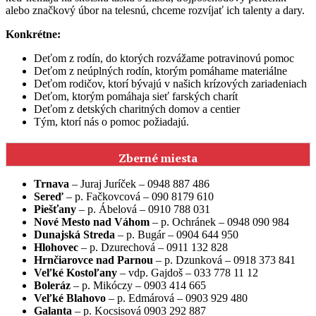
alebo značkový úbor na telesnú, chceme rozvíjať ich talenty a dary.
Konkrétne:
Deťom z rodín, do ktorých rozvážame potravinovú pomoc
Deťom z neúplných rodín, ktorým pomáhame materiálne
Deťom rodičov, ktorí bývajú v našich krízových zariadeniach
Deťom, ktorým pomáhaja sieť farských charít
Deťom z detských charitných domov a centier
Tým, ktorí nás o pomoc požiadajú.
Zberné miesta
Trnava
– Juraj Juríček – 0948 887 486
Sereď
– p. Fačkovcová – 090 8179 610
Piešťany
– p. Ábelová – 0910 788 031
Nové Mesto nad Váhom
– p. Ochránek – 0948 090 984
Dunajská Streda
– p. Bugár – 0904 644 950
Hlohovec
– p. Dzurechová – 0911 132 828
Hrnčiarovce nad Parnou
– p. Dzunková – 0918 373 841
Veľké Kostoľany
– vdp. Gajdoš – 033 778 11 12
Boleráz
– p. Mikóczy – 0903 414 665
Veľké Blahovo
– p. Edmárová – 0903 929 480
Galanta
– p. Kocsisová 0903 292 887