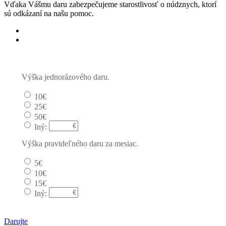
Vďaka Vášmu daru zabezpečujeme starostlivosť o núdznych, ktorí
sú odkázaní na našu pomoc.
Jednorázový
Pravidelný dar
Výška jednorázového daru.
10€
25€
50€
Iný:
Výška pravideľného daru za mesiac.
5€
10€
15€
Iný:
Darujte