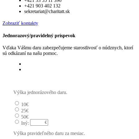
+421 33 55 11 396
+421 903 402 132
sekretariat@charitatt.sk
Zobraziť kontakty
Jednorazový/pravidelný príspevok
Vďaka Vášmu daru zabezpečujeme starostlivosť o núdznych, ktorí
sú odkázaní na našu pomoc.
Jednorázový
Pravidelný dar
Výška jednorázového daru.
10€
25€
50€
Iný:
Výška pravideľného daru za mesiac.