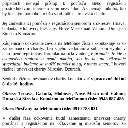
prípadoch nemajú prístup k počítaču alebo registráciu
prostredníctvom internetu sami nezvládnu. Ak nemajú nikoho, kto
by im s tým pomohol, môžu sa obrátiť na trnavskú charitu.
Jej zamestnanci pomôžu s registráciou seniorom z okresov Trnava,
Galanta, Hlohovec, Piešťany, Nové Mesto nad Váhom, Dunajská
Streda a Komárno.
Záujemca o očkovanie zavolá na telefónne číslo a skontaktuje sa so
zamestnancom charity. Ten s jeho vedomím a súhlasom vyplní v
jeho mene registračný formulár na očkovanie.
„V prípade, že ide o
osamelého seniora a nemá nikoho, kto by ho na očkovanie
sprevádzal, budeme sa snažiť pomôcť mu aj v tomto smere,“
hovorí
riaditeľ trnavskej charity Miroslav Dzurech.
Seniori môžu zamestnancov charity kontaktovať
v pracovné dni od
8. do 16. hodiny
.
Okresy Trnava, Galanta, Hlohovec, Nové Mesto nad Váhom,
Dunajská Streda a Komárno na telefónnom čísle: 0948 887 486
Okres Piešťany na telefónnom čísle: 0910 788 031
V ďalšej fáze očkovania budú zamestnanci trnavskej charity
pomáhať s registráciou na očkovanie aj mladším seniorov zo