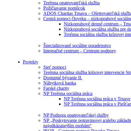
Terénna opatrovateľská služba
Požičiavanie pomôcok
ADOS Charitas Trnava – Ošetrovateľská služb
Centrá pomoci človeku – nízkoprahové sociáln
Nizkoprahové denné centrum – Trn
Nízkoprahová sociálna služba pre de
Terénna sociálna služba krízovej int
Špecializované sociálne poradenstvo
Integračné centrum – Centrum podpory
Projekty
Sieť pomoci
Terénna sociálna služba krízovej intervencie St
Dostupné bývanie II.
Nábytková banka
Farské charity
NP Terénna sociálna práca
NP Terénna sociálna práca v Trnave
NP Terénna sociálna práca v Piešťa
NP Podpora opatrovateľskej služby
NP „Poskytovanie potravinovej a/alebo základn
najodkázanejším osobám“
IROP – Centrum pomoci človeku Trnava