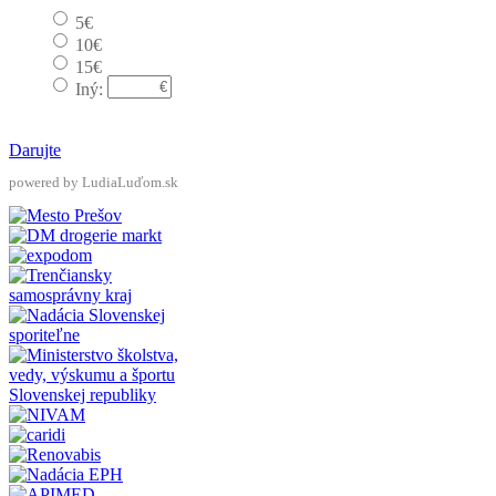
5€
10€
15€
Iný:
Darujte
powered by LudiaLuďom.sk