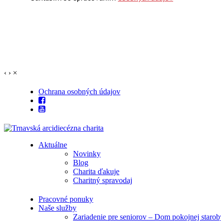
‹
›
×
Ochrana osobných údajov
Aktuálne
Novinky
Blog
Charita ďakuje
Charitný spravodaj
Pracovné ponuky
Naše služby
Zariadenie pre seniorov – Dom pokojnej starob