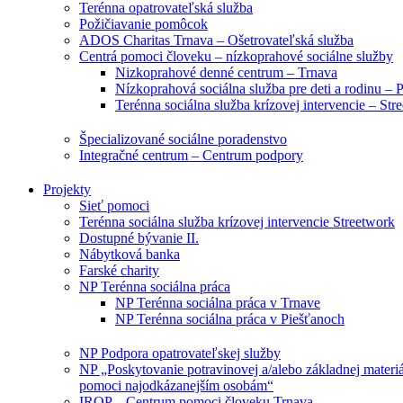
Terénna opatrovateľská služba
Požičiavanie pomôcok
ADOS Charitas Trnava – Ošetrovateľská služba
Centrá pomoci človeku – nízkoprahové sociálne služby
Nizkoprahové denné centrum – Trnava
Nízkoprahová sociálna služba pre deti a rodinu – 
Terénna sociálna služba krízovej intervencie – Str
Špecializované sociálne poradenstvo
Integračné centrum – Centrum podpory
Projekty
Sieť pomoci
Terénna sociálna služba krízovej intervencie Streetwork
Dostupné bývanie II.
Nábytková banka
Farské charity
NP Terénna sociálna práca
NP Terénna sociálna práca v Trnave
NP Terénna sociálna práca v Piešťanoch
NP Podpora opatrovateľskej služby
NP „Poskytovanie potravinovej a/alebo základnej materiá
pomoci najodkázanejším osobám“
IROP – Centrum pomoci človeku Trnava