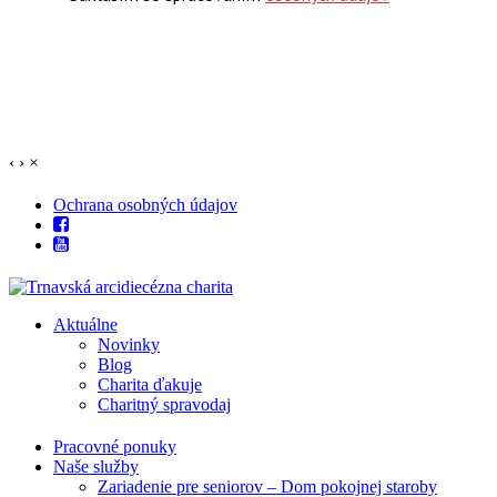
‹
›
×
Ochrana osobných údajov
Aktuálne
Novinky
Blog
Charita ďakuje
Charitný spravodaj
Pracovné ponuky
Naše služby
Zariadenie pre seniorov – Dom pokojnej staroby