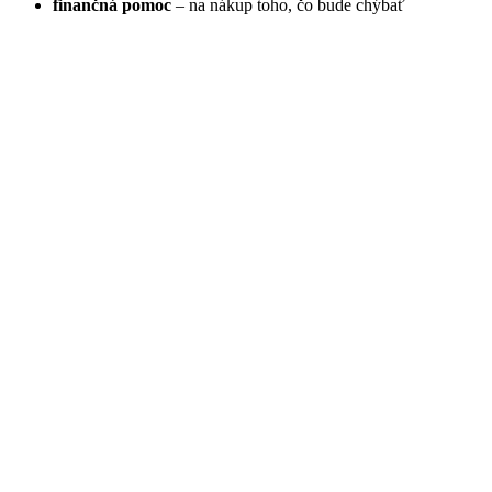
finančná pomoc
– na nákup toho, čo bude chýbať