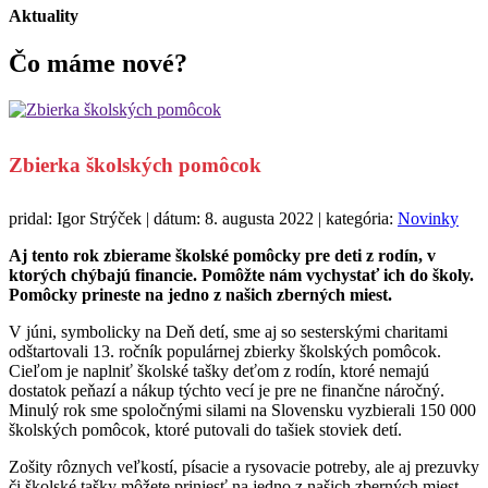
Aktuality
Čo máme
nové?
Zbierka školských pomôcok
pridal: Igor Strýček | dátum: 8. augusta 2022 | kategória:
Novinky
Aj tento rok zbierame školské pomôcky pre deti z rodín, v
ktorých chýbajú financie. Pomôžte nám vychystať ich do školy.
Pomôcky prineste na jedno z našich zberných miest.
V júni, symbolicky na Deň detí, sme aj so sesterskými charitami
odštartovali 13. ročník populárnej zbierky školských pomôcok.
Cieľom je naplniť školské tašky deťom z rodín, ktoré nemajú
dostatok peňazí a nákup týchto vecí je pre ne finančne náročný.
Minulý rok sme spoločnými silami na Slovensku vyzbierali 150 000
školských pomôcok, ktoré putovali do tašiek stoviek detí.
Zošity rôznych veľkostí, písacie a rysovacie potreby, ale aj prezuvky
či školské tašky môžete priniesť na jedno z našich zberných miest