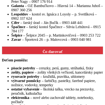
Peter Nagy – 0907 176 914
Galanta
– OZ Bambuľkovo – Hlavná 14 – Marianna Juhoš –
0907 360 256
Leopoldov
– kostol sv. Ignáca z Loyoly – p. Svetlíková –
0902 337 624
Cífer
– farský úrad – Ján Bučík – 0903 448 441
Špačince
– farský kostol Špačince – Silvia Lehútová – 0915
784 177
Šelpice
– Šelpice 2045 – p. Martinkovičová – 0903 253 722
Zavar
– Športová 26 – p. Malovcová – 0903 040 981
Čo darovať
Deťom pomôžu:
písacie potreby
– ceruzky, perá, gumy, strúhatká, fixky
zošity, papiere
– zošity všetkých veľkostí, kancelársky papier
rysovacie potreby
– kružidlá, pravítka, uhlomery
výtvarné pomôcky
– farbičky, pastelky, farebné papiere,
nožnice, vodovky, temperky
ostatné vybavenie
– školská taška, vrecko na prezuvky,
peračník, kalkulačka
elektronika
– nové alebo zachovalé tablety, notebooky,
počítače