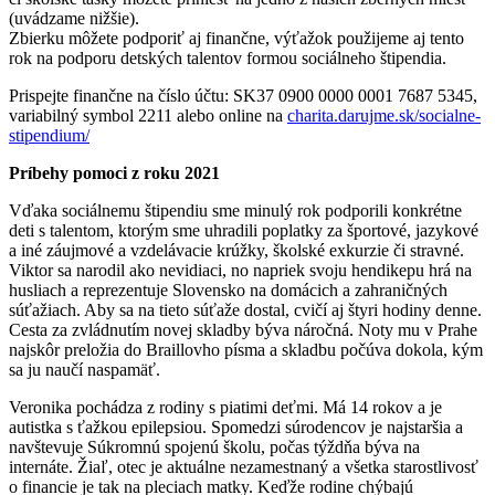
(uvádzame nižšie).
Zbierku môžete podporiť aj finančne, výťažok použijeme aj tento
rok na podporu detských talentov formou sociálneho štipendia.
Prispejte finančne na číslo účtu: SK37 0900 0000 0001 7687 5345,
variabilný symbol 2211 alebo online na
charita.darujme.sk/socialne-
stipendium/
Príbehy pomoci z roku 2021
Vďaka sociálnemu štipendiu sme minulý rok podporili konkrétne
deti s talentom, ktorým sme uhradili poplatky za športové, jazykové
a iné záujmové a vzdelávacie krúžky, školské exkurzie či stravné.
Viktor sa narodil ako nevidiaci, no napriek svoju hendikepu hrá na
husliach a reprezentuje Slovensko na domácich a zahraničných
súťažiach. Aby sa na tieto súťaže dostal, cvičí aj štyri hodiny denne.
Cesta za zvládnutím novej skladby býva náročná. Noty mu v Prahe
najskôr preložia do Braillovho písma a skladbu počúva dokola, kým
sa ju naučí naspamäť.
Veronika pochádza z rodiny s piatimi deťmi. Má 14 rokov a je
autistka s ťažkou epilepsiou. Spomedzi súrodencov je najstaršia a
navštevuje Súkromnú spojenú školu, počas týždňa býva na
internáte. Žiaľ, otec je aktuálne nezamestnaný a všetka starostlivosť
o financie je tak na pleciach matky. Keďže rodine chýbajú