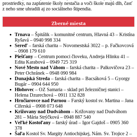
prostriedky, na zaplatenie školy nestačia a voči škole majú dlh, časť
z neho sme uhradili aj zo sociálneho štipendia.
Zberné miesta
Trnava
– Špitálik – komunitné centrum, Hlavná 43 – Kristína
Ryšavá – 0940 998 334
Sereď
– farská charita – Novomestská 3022 – p. Fačkovcová
– 0908 179 610
Piešťany
– Centrum pomoci človeku, Andreja Hlinku 41 –
Edita Karabová – 0949 725 319
Nové Mesto nad Váhom
– farská charita – Palkovičova 23 –
Peter Ochránek – 0948 090 984
Dunajská Streda
– farská charita – Bacsáková 5 – Gyorgy
Bugár – 0904 644 950
Hlohovec
– OZ Samaria – sklad pri železničnej stanici –
Helena Dzurechová – 0911 132 828
Hrnčiarovce nad Parnou
– Farský kostol sv. Martina – Jana
Cíferská – 0908 073 648
Križovany nad Dudváhom
– Križovany nad Dudváhom
281 – Mária Strýčková – 0948 887 540
Veľké Kostoľany
– farský úrad – Igor Gajdoš – 0905 360
378
Šaľa
Kostol Sv. Margity Antiochijskej, Nám. Sv. Trojice 2 –