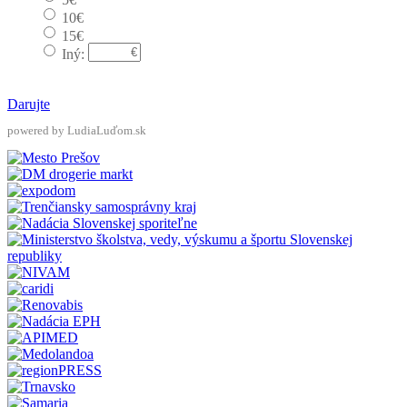
10€
15€
Iný:
Darujte
powered by LudiaLuďom.sk