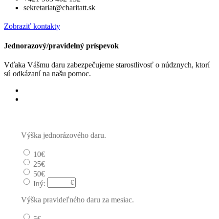
sekretariat@charitatt.sk
Zobraziť kontakty
Jednorazový/pravidelný príspevok
Vďaka Vášmu daru zabezpečujeme starostlivosť o núdznych, ktorí
sú odkázaní na našu pomoc.
Jednorázový
Pravidelný dar
Výška jednorázového daru.
10€
25€
50€
Iný:
Výška pravideľného daru za mesiac.
5€