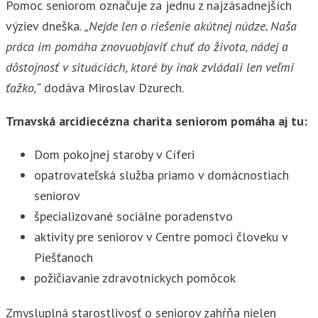
Pomoc seniorom označuje za jednu z najzásadnejších
výziev dneška.
„Nejde len o riešenie akútnej núdze. Naša
práca im pomáha znovuobjaviť chuť do života, nádej a
dôstojnosť v situáciách, ktoré by inak zvládali len veľmi
ťažko,“
dodáva Miroslav Dzurech.
Trnavská arcidiecézna charita seniorom pomáha aj tu:
Dom pokojnej staroby v Cíferi
opatrovateľská služba priamo v domácnostiach
seniorov
špecializované sociálne poradenstvo
aktivity pre seniorov v Centre pomoci človeku v
Piešťanoch
požičiavanie zdravotníckych pomôcok
Zmysluplná starostlivosť o seniorov zahŕňa nielen