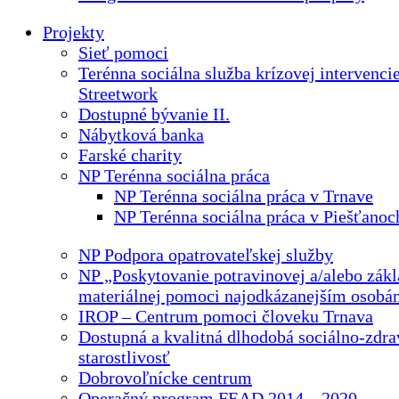
Projekty
Sieť pomoci
Terénna sociálna služba krízovej intervenci
Streetwork
Dostupné bývanie II.
Nábytková banka
Farské charity
NP Terénna sociálna práca
NP Terénna sociálna práca v Trnave
NP Terénna sociálna práca v Piešťanoc
NP Podpora opatrovateľskej služby
NP „Poskytovanie potravinovej a/alebo zákl
materiálnej pomoci najodkázanejším osobá
IROP – Centrum pomoci človeku Trnava
Dostupná a kvalitná dlhodobá sociálno-zdra
starostlivosť
Dobrovoľnícke centrum
Operačný program FEAD 2014 – 2020