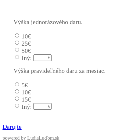
Výška jednorázového daru.
10€
25€
50€
Iný:
Výška pravideľného daru za mesiac.
5€
10€
15€
Iný:
Darujte
powered by LudiaLuďom.sk