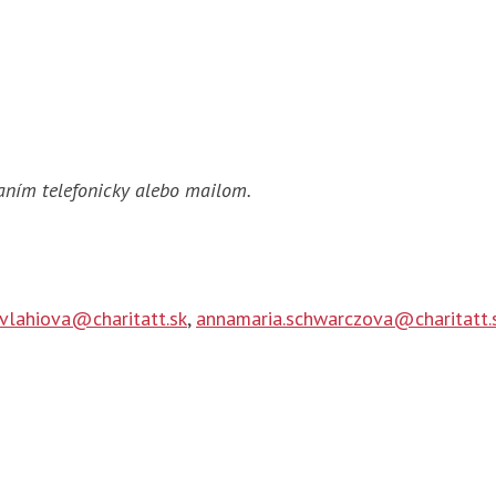
aním telefonicky alebo mailom.
vlahiova@charitatt.sk
,
annamaria.schwarczova@charitatt.