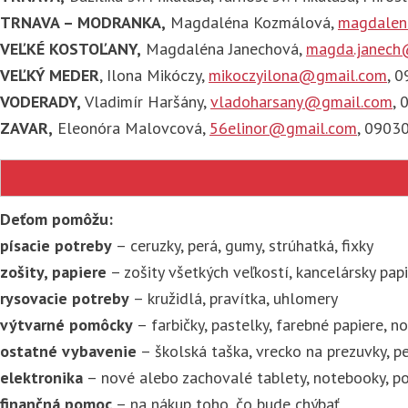
TRNAVA – MODRANKA,
Magdaléna Kozmálová,
magdalen
VEĽKÉ KOSTOĽANY,
Magdaléna Janechová,
magda.janech
VEĽKÝ MEDER
, Ilona Mikóczy,
mikoczyilona@gmail.com
, 
VODERADY,
Vladimír Haršány,
vladoharsany@gmail.com
,
ZAVAR,
Eleonóra Malovcová,
56elinor@gmail.com
, 0903
Deťom pomôžu:
písacie potreby
– ceruzky, perá, gumy, strúhatká, fixky
zošity, papiere
– zošity všetkých veľkostí, kancelársky papi
rysovacie potreby
– kružidlá, pravítka, uhlomery
výtvarné pomôcky
– farbičky, pastelky, farebné papiere, n
ostatné vybavenie
– školská taška, vrecko na prezuvky, pe
elektronika
– nové alebo zachovalé tablety, notebooky, p
finančná pomoc
– na nákup toho, čo bude chýbať