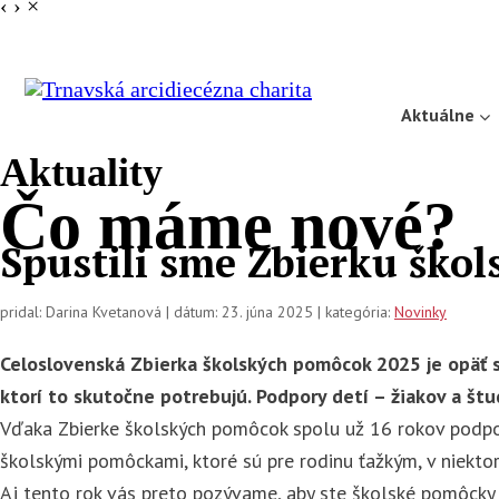
‹
›
×
Aktuálne
Aktuality
Čo máme
nové?
Spustili sme Zbierku ško
pridal: Darina Kvetanová | dátum: 23. júna 2025 | kategória:
Novinky
Celoslovenská Zbierka školských pomôcok 2025 je opäť sp
ktorí to skutočne potrebujú. Podpory detí – žiakov a štu
Vďaka Zbierke školských pomôcok spolu už 16 rokov podporu
školskými pomôckami, ktoré sú pre rodinu ťažkým, v niekt
Aj tento rok vás preto pozývame, aby ste školské pomôcky pr