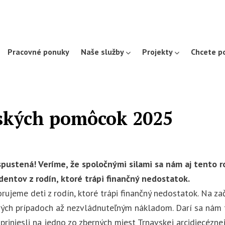
Pracovné ponuky
Naše služby
Projekty
Chcete 
lských pomôcok 2025
ustená! Veríme, že spoločnými silami sa nám aj tento ro
dentov z rodín, ktoré trápi finančný nedostatok.
jeme deti z rodín, ktoré trápi finančný nedostatok. Na za
orých prípadoch až nezvládnuteľným nákladom. Darí sa nám
iniesli na jedno zo zberných miest Trnavskej arcidiecéznej 