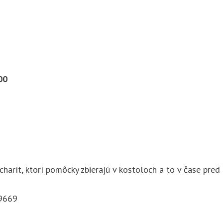
00
arít, ktorí pomôcky zbierajú v kostoloch a to v čase pre
9669