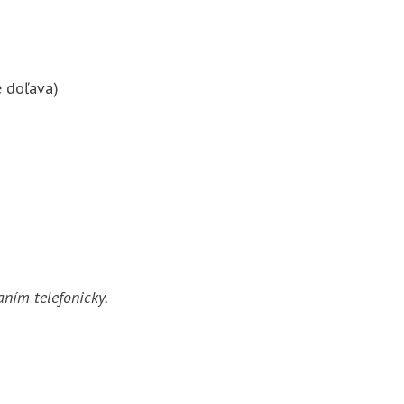
e doľava)
aním telefonicky.