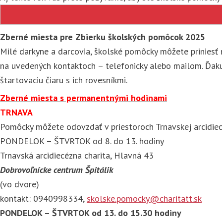
Zberné miesta pre Zbierku školských pomôcok 2025
Milé darkyne a darcovia, školské pomôcky môžete priniesť
na uvedených kontaktoch – telefonicky alebo mailom. Ďak
štartovaciu čiaru s ich rovesníkmi.
Zberné miesta s permanentnými hodinami
TRNAVA
Pomôcky môžete odovzdať v priestoroch Trnavskej arcidiec
PONDELOK – ŠTVRTOK od 8. do 13. hodiny
Trnavská arcidiecézna charita, Hlavná 43
Dobrovoľnícke centrum Špitálik
(vo dvore)
kontakt: 0940998334,
skolske.pomocky@charitatt.sk
PONDELOK – ŠTVRTOK od 13. do 15.30 hodiny