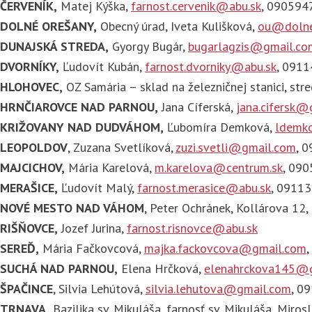
ČERVENÍK,
Matej Kýška,
farnost.cervenik@abu.sk
, 090594
DOLNÉ OREŠANY,
Obecný úrad, Iveta Kulišková,
ou@dolne
DUNAJSKÁ STREDA,
Gyorgy Bugár,
bugarlagzis@gmail.co
DVORNÍKY,
Ľudovít Kubán,
farnost.dvorniky@abu.sk
, 091
HLOHOVEC,
OZ Samária – sklad na železničnej stanici, s
HRNČIAROVCE NAD PARNOU,
Jana Cíferská,
jana.cifersk@
KRIŽOVANY NAD DUDVÁHOM,
Ľubomíra Demková,
ldemk
LEOPOLDOV
, Zuzana Svetlíková,
zuzi.svetli@gmail.com
, 
MAJCICHOV,
Mária Karelová,
m.karelova@centrum.sk
, 09
MERAŠICE,
Ľudovít Malý,
farnost.merasice@abu.sk
, 0911
NOVÉ MESTO NAD VÁHOM
, Peter Ochránek, Kollárova 1
RIŠŇOVCE,
Jozef Jurina,
farnost.risnovce@abu.sk
SEREĎ,
Mária Fačkovcová,
majka.fackovcova@gmail.com
SUCHÁ NAD PARNOU,
Elena Hrčková,
elenahrckova145@
ŠPAČINCE
, Silvia Lehútová,
silvia.lehutova@gmail.com
, 0
TRNAVA,
Bazilika sv. Mikuláša, farnosť sv. Mikuláša, Miros