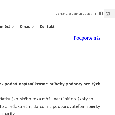
Ochrana osobných údajov
pomôcť
O nás
Kontakt
Podporte nás
k podarí napísať krásne príbehy podpory pre tých,
čiatku školského roka môžu nastúpiť do školy so
 to aj vďaka vám, darcom a podporovateľom zbierky.
charity.