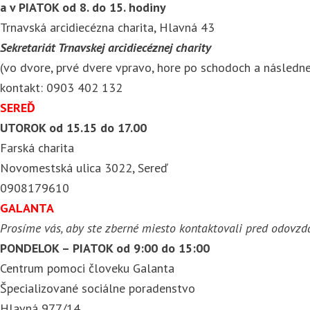
a v PIATOK od 8. do 15. hodiny
Trnavská arcidiecézna charita, Hlavná 43
Sekretariát Trnavskej arcidiecéznej charity
(vo dvore, prvé dvere vpravo, hore po schodoch a následn
kontakt: 0903 402 132
SEREĎ
UTOROK od 15.15 do 17.00
Farská charita
Novomestská ulica 3022, Sereď
0908179610
GALANTA
Prosíme vás, aby ste zberné miesto kontaktovali pred odovzd
PONDELOK – PIATOK od 9:00 do 15:00
Centrum pomoci človeku Galanta
Špecializované sociálne poradenstvo
Hlavná 977/14