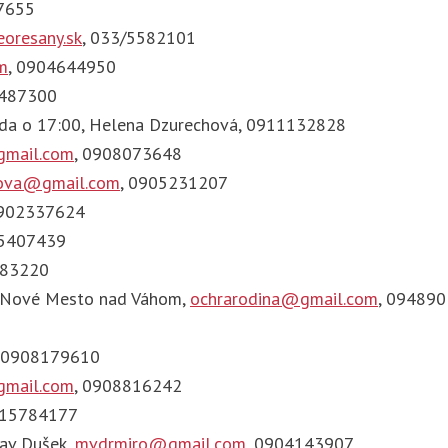
7655
oresany.sk
, 033/5582101
m
, 0904644950
1487300
treda o 17:00, Helena Dzurechová, 0911132828
gmail.com
, 0908073648
ova@gmail.com
, 0905231207
0902337624
05407439
383220
2, Nové Mesto nad Váhom,
ochrarodina@gmail.com
, 09489
, 0908179610
gmail.com
, 0908816242
915784177
lav Dušek,
mvdrmiro@gmail.com
, 0904143907