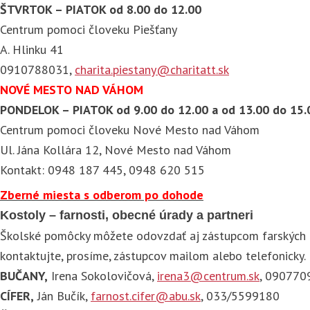
ŠTVRTOK – PIATOK od 8.00 do 12.00
Centrum pomoci človeku Piešťany
A. Hlinku 41
0910788031,
charita.piestany@charitatt.sk
NOVÉ MESTO NAD VÁHOM
PONDELOK – PIATOK od 9.00 do 12.00 a od 13.00 do 15.
Centrum pomoci človeku Nové Mesto nad Váhom
Ul. Jána Kollára 12, Nové Mesto nad Váhom
Kontakt: 0948 187 445, 0948 620 515
Zberné miesta s odberom po dohode
Kostoly – farnosti, obecné úrady a partneri
Školské pomôcky môžete odovzdať aj zástupcom farských ch
kontaktujte, prosíme, zástupcov mailom alebo telefonicky.
BUČANY,
Irena Sokolovičová,
irena3@centrum.sk
, 090770
CÍFER,
Ján Bučík,
farnost.cifer@abu.sk
, 033/5599180