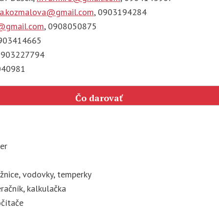
a.kozmalova@gmail.com
, 0903194284
@gmail.com
, 0908050875
0903414665
 0903227794
040981
Čo darovať
er
ožnice, vodovky, temperky
račník, kalkulačka
očítače