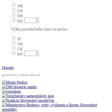
10€
25€
50€
Iný:
Výška pravideľného daru za mesiac.
5€
10€
15€
Iný:
Darujte
powered by LudiaLuďom.sk