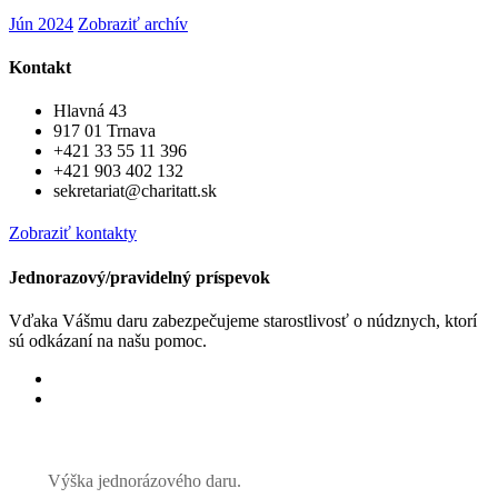
Jún 2024
Zobraziť archív
Kontakt
Hlavná 43
917 01 Trnava
+421 33 55 11 396
+421 903 402 132
sekretariat@charitatt.sk
Zobraziť kontakty
Jednorazový/pravidelný príspevok
Vďaka Vášmu daru zabezpečujeme starostlivosť o núdznych, ktorí
sú odkázaní na našu pomoc.
Jednorázový
Pravidelný dar
Výška jednorázového daru.