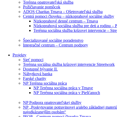
Terénna opatrovateľská služba
Požičiavanie pomôcok
ADOS Charitas Trnava – Ošetrovateľská služba
Centrá pomoci človeku – nízkoprahové sociálne služby
Nizkoprahové denné centrum – Trnava
Nízkoprahová sociálna služba pre deti a rodinu – 
Terénna sociálna služba krízovej intervencie – Str
Špecializované sociálne poradenstvo
Integračné centrum – Centrum podpory
Projekty
Sieť pomoci
Terénna sociálna služba krízovej intervencie Streetwork
Dostupné bývanie II.
Nábytková banka
Farské charity
NP Terénna sociálna práca
NP Terénna sociálna práca v Trnave
NP Terénna sociálna práca v Piešťanoch
NP Podpora opatrovateľskej služby
NP „Poskytovanie potravinovej a/alebo základnej materi
najodkázanejším osobám“
IROP – Centrum pomoci človeku Trnava