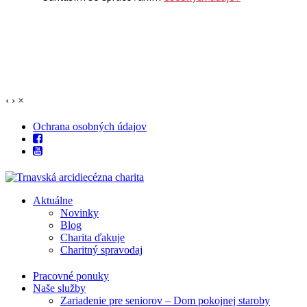
‹
›
×
Ochrana osobných údajov
Aktuálne
Novinky
Blog
Charita ďakuje
Charitný spravodaj
Pracovné ponuky
Naše služby
Zariadenie pre seniorov – Dom pokojnej staroby