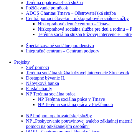
Terénna opatrovateľská služba
Požičiavanie pomôcok
ADOS Charitas Trnava – Ošetrovateľská služba
Centrá pomoci človeku – nízkoprahové sociálne služby
Nizkoprahové denné centrum – Trnava
Nízkoprahová sociálna služba pre deti a rodinu – 
Terénna sociálna služba krízovej intervencie – Str
Špecializované sociálne poradenstvo
Integračné centrum – Centrum podpory
Projekty
Sieť pomoci
Terénna sociálna služba krízovej intervencie Streetwork
Dostupné bývanie II.
Nábytková banka
Farské charity
NP Terénna sociálna práca
NP Terénna sociálna práca v Trnave
NP Terénna sociálna práca v Piešťanoch
NP Podpora opatrovateľskej služby
NP „Poskytovanie potravinovej a/alebo základnej materiá
pomoci najodkázanejším osobám“
IROP – Centrum pomoci človeku Trnava