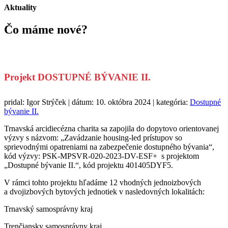
Aktuality
Čo máme
nové?
Projekt DOSTUPNÉ BÝVANIE II.
pridal: Igor Strýček | dátum: 10. októbra 2024 | kategória:
Dostupné
bývanie II.
Trnavská arcidiecézna charita sa zapojila do dopytovo orientovanej
výzvy s názvom: „Zavádzanie housing-led prístupov so
sprievodnými opatreniami na zabezpečenie dostupného bývania“,
kód výzvy: PSK-MPSVR-020-2023-DV-ESF+ s projektom
„Dostupné bývanie II.“, kód projektu 401405DYF5.
V rámci tohto projektu hľadáme 12 vhodných jednoizbových
a dvojizbových bytových jednotiek v nasledovných lokalitách:
Trnavský samosprávny kraj
Trenčiansky samosprávny kraj