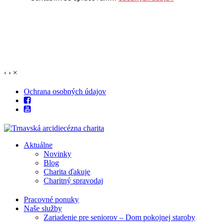
‹
›
×
Ochrana osobných údajov
Aktuálne
Novinky
Blog
Charita ďakuje
Charitný spravodaj
Pracovné ponuky
Naše služby
Zariadenie pre seniorov – Dom pokojnej staroby