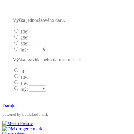
Výška jednorázového daru.
10€
25€
50€
Iný:
Výška pravideľného daru za mesiac.
5€
10€
15€
Iný:
Darujte
powered by LudiaLuďom.sk