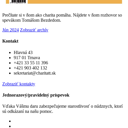
Prečítate si v ňom ako charita pomáha. Nájdete v ňom rozhovor so
spevákom Tomášom Bezdedom.
Jún 2024
Zobraziť archív
Kontakt
Hlavná 43
917 01 Trnava
+421 33 55 11 396
+421 903 402 132
sekretariat@charitatt.sk
Zobraziť kontakty
Jednorazový/pravidelný príspevok
Vďaka Vášmu daru zabezpečujeme starostlivosť o núdznych, ktorí
sú odkázaní na našu pomoc.
Jednorázový
Pravidelný dar