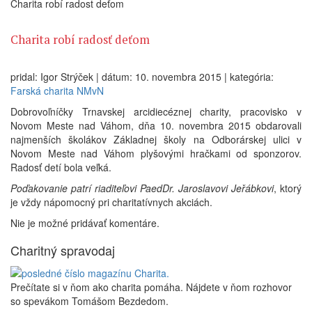
Charita robí radost deťom
Charita robí radosť deťom
pridal: Igor Strýček | dátum: 10. novembra 2015 | kategória:
Farská charita NMvN
Dobrovoľníčky Trnavskej arcidiecéznej charity, pracovisko v
Novom Meste nad Váhom, dňa 10. novembra 2015 obdarovali
najmenších školákov Základnej školy na Odborárskej ulici v
Novom Meste nad Váhom plyšovými hračkami od sponzorov.
Radosť detí bola veľká.
Poďakovanie patrí riaditeľovi PaedDr. Jaroslavovi Jeřábkovi
, ktorý
je vždy nápomocný pri charitatívnych akciách.
Nie je možné pridávať komentáre.
Charitný spravodaj
Prečítate si v ňom ako charita pomáha. Nájdete v ňom rozhovor
so spevákom Tomášom Bezdedom.