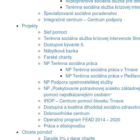
Nízkoprahová sociálna služba pre det
Terénna sociálna služba krízovej inte
Špecializované sociálne poradenstvo
Integračné centrum – Centrum podpory
Projekty
Sieť pomoci
Terénna sociálna služba krízovej intervencie Str
Dostupné bývanie II.
Nábytková banka
Farské charity
NP Terénna sociálna práca
NP Terénna sociálna práca v Trnave
NP Terénna sociálna práca v Piešťan
NP Podpora opatrovateľskej služby
NP „Poskytovanie potravinovej a/alebo základnej
pomoci najodkázanejším osobám“
IROP – Centrum pomoci človeku Trnava
Dostupná a kvalitná dlhodobá sociálno-zdravotná 
Dobrovoľnícke centrum
Operačný program FEAD 2014 – 2020
Práca s dôstojnosťou
Chcete pomôcť
Darujte 2% z dane charite