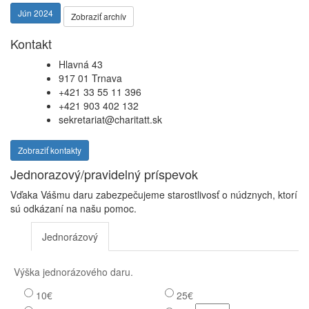
Jún 2024
Zobraziť archív
Kontakt
Hlavná 43
917 01 Trnava
+421 33 55 11 396
+421 903 402 132
sekretariat@charitatt.sk
Zobraziť kontakty
Jednorazový/pravidelný príspevok
Vďaka Vášmu daru zabezpečujeme starostlivosť o núdznych, ktorí
sú odkázaní na našu pomoc.
Jednorázový
Pravidelný dar
Výška jednorázového daru.
10€
25€