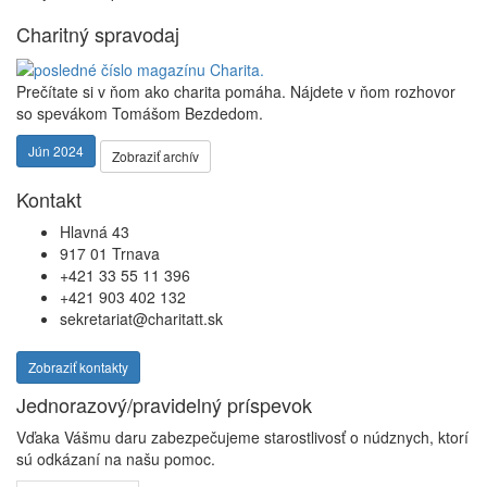
Charitný spravodaj
Prečítate si v ňom ako charita pomáha. Nájdete v ňom rozhovor
so spevákom Tomášom Bezdedom.
Jún 2024
Zobraziť archív
Kontakt
Hlavná 43
917 01 Trnava
+421 33 55 11 396
+421 903 402 132
sekretariat@charitatt.sk
Zobraziť kontakty
Jednorazový/pravidelný príspevok
Vďaka Vášmu daru zabezpečujeme starostlivosť o núdznych, ktorí
sú odkázaní na našu pomoc.