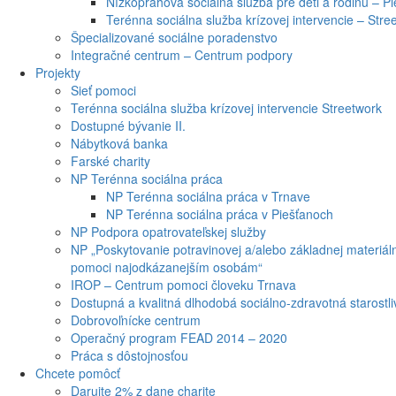
Nízkoprahová sociálna služba pre deti a rodinu – P
Terénna sociálna služba krízovej intervencie – Stre
Špecializované sociálne poradenstvo
Integračné centrum – Centrum podpory
Projekty
Sieť pomoci
Terénna sociálna služba krízovej intervencie Streetwork
Dostupné bývanie II.
Nábytková banka
Farské charity
NP Terénna sociálna práca
NP Terénna sociálna práca v Trnave
NP Terénna sociálna práca v Piešťanoch
NP Podpora opatrovateľskej služby
NP „Poskytovanie potravinovej a/alebo základnej materiál
pomoci najodkázanejším osobám“
IROP – Centrum pomoci človeku Trnava
Dostupná a kvalitná dlhodobá sociálno-zdravotná starostli
Dobrovoľnícke centrum
Operačný program FEAD 2014 – 2020
Práca s dôstojnosťou
Chcete pomôcť
Darujte 2% z dane charite