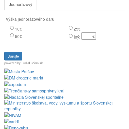
Jednorázový
Pravidelný dar
Výška jednorázového daru.
10€
25€
50€
Iný:
Darujte
powered by LudiaLuďom.sk