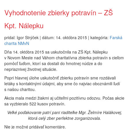
Vyhodnotenie zbierky potravín – ZŠ
Kpt. Nálepku
pridal: Igor Strýček | dátum: 14. októbra 2015 | kategória:
Farská
charita NMvN
Dňa 14. októbra 2015 sa uskutočnila na ZŠ Kpt. Nálepku
v Novom Meste nad Váhom charitatívna zbierka potravín s cieľom
pomôcť ľuďom, ktorí sa dostali do hmotnej núdze a do
nepriaznivej životnej situácie.
Popri hlavnej úlohe uskutočniť zbierku potravín sme rozdávali
letáky s kontaktnými údajmi, aby sme čo najviac oboznámili ľudí
s našou charitou.
Akcia mala medzi žiakmi aj učiteľmi pozitívnu odozvu. Počas akcie
sa vyzbieralo 522 kusov potravín.
Veľké poďakovanie patrí pani riaditeľke Mgr. Želmíre Halákovej,
ktorá celý zber perfektne zorganizovala.
Nie je možné pridávať komentáre.