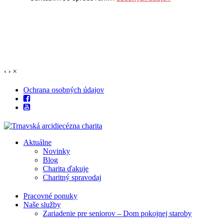
‹
›
×
Ochrana osobných údajov
Aktuálne
Novinky
Blog
Charita ďakuje
Charitný spravodaj
Pracovné ponuky
Naše služby
Zariadenie pre seniorov – Dom pokojnej staroby