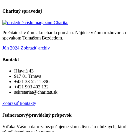
Charitný spravodaj
Prečítate si v ňom ako charita pomáha. Nájdete v ňom rozhovor so
spevákom Tomášom Bezdedom.
Jún 2024
Zobraziť archív
Kontakt
Hlavná 43
917 01 Trnava
+421 33 55 11 396
+421 903 402 132
sekretariat@charitatt.sk
Zobraziť kontakty
Jednorazový/pravidelný príspevok
Vďaka Vášmu daru zabezpečujeme starostlivosť o núdznych, ktorí
sú odkázaní na našu pomoc.