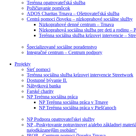
Terénna opatrovateľská služba
Požičiavanie pomôcok
ADOS Charitas Trnava – Ošetrovateľská služba
Centrá pomoci človeku – nízkoprahové sociálne služby
Nizkoprahové denné centrum – Trnava
Nízkoprahová sociálna služba pre deti a rodinu – 
Terénna sociálna služba krízovej intervencie – Str
Špecializované sociálne poradenstvo
Integračné centrum – Centrum podpory
Projekty
Sieť pomoci
Terénna sociálna služba krízovej intervencie Streetwork
Dostupné bývanie II.
Nábytková banka
Farské charity
NP Terénna sociálna práca
NP Terénna sociálna práca v Trnave
NP Terénna sociálna práca v Piešťanoch
NP Podpora opatrovateľskej služby
NP „Poskytovanie potravinovej a/alebo základnej materi
najodkázanejším osobám“
IROP – Centrum pomoci človeku Trnava