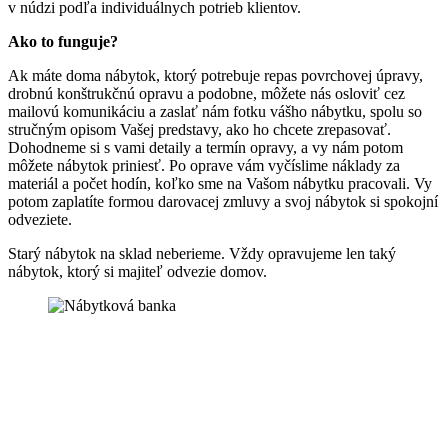
v núdzi podľa individuálnych potrieb klientov.
Ako to funguje?
Ak máte doma nábytok, ktorý potrebuje repas povrchovej úpravy,
drobnú konštrukčnú opravu a podobne, môžete nás osloviť cez
mailovú komunikáciu a zaslať nám fotku vášho nábytku, spolu so
stručným opisom Vašej predstavy, ako ho chcete zrepasovať.
Dohodneme si s vami detaily a termín opravy, a vy nám potom
môžete nábytok priniesť. Po oprave vám vyčíslime náklady za
materiál a počet hodín, koľko sme na Vašom nábytku pracovali. Vy
potom zaplatíte formou darovacej zmluvy a svoj nábytok si spokojní
odveziete.
Starý nábytok na sklad neberieme. Vždy opravujeme len taký
nábytok, ktorý si majiteľ odvezie domov.