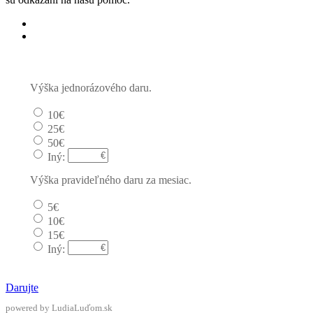
Jednorázový
Pravidelný dar
Výška jednorázového daru.
10€
25€
50€
Iný:
Výška pravideľného daru za mesiac.
5€
10€
15€
Iný:
Darujte
powered by LudiaLuďom.sk