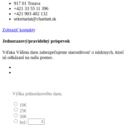
917 01 Trnava
+421 33 55 11 396
+421 903 402 132
sekretariat@charitatt.sk
Zobraziť kontakty
Jednorazový/pravidelný príspevok
Vďaka Vášmu daru zabezpečujeme starostlivosť o núdznych, ktorí
sú odkázaní na našu pomoc.
Jednorázový
Pravidelný dar
Výška jednorázového daru.
10€
25€
50€
Iný: