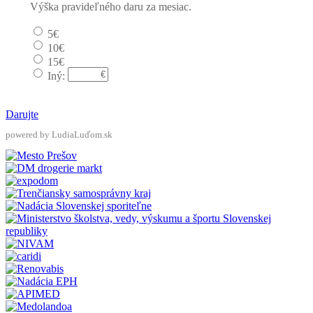
Výška pravideľného daru za mesiac.
5€
10€
15€
Iný:
Darujte
powered by LudiaLuďom.sk