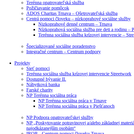
Terénna opatrovateľská služba
Požičiavanie pomôcok
ADOS Charitas Trnava – Ošetrovateľská služba
Centrá pomoci človeku – nízkoprahové sociálne služby
Nizkoprahové denné centrum – Trnava
Nízkoprahová sociálna služba pre deti a rodinu – 
Terénna sociálna služba krízovej intervencie – Str
Špecializované sociálne poradenstvo
Integračné centrum – Centrum podpory
Projekty
Sieť pomoci
Terénna sociálna služba krízovej intervencie Streetwork
Dostupné bývanie II.
Nábytková banka
Farské charity
NP Terénna sociálna práca
NP Terénna sociálna práca v Trnave
NP Terénna sociálna práca v Piešťanoch
NP Podpora opatrovateľskej služby
NP „Poskytovanie potravinovej a/alebo základnej materi
najodkázanejším osobám“
IROP – Centrum pomoci človeku Trnava