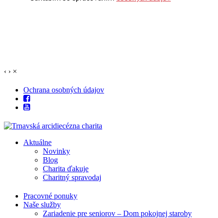
‹
›
×
Ochrana osobných údajov
Aktuálne
Novinky
Blog
Charita ďakuje
Charitný spravodaj
Pracovné ponuky
Naše služby
Zariadenie pre seniorov – Dom pokojnej staroby