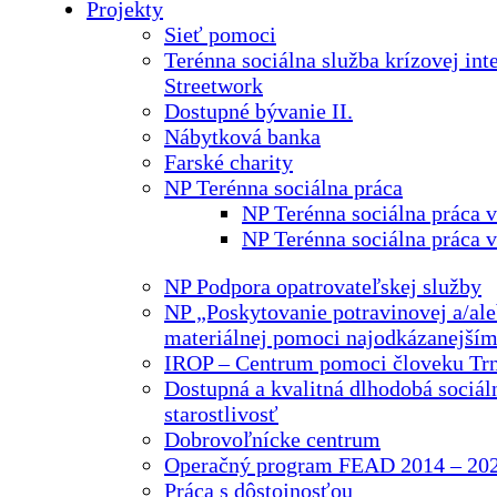
Projekty
Sieť pomoci
Terénna sociálna služba krízovej int
Streetwork
Dostupné bývanie II.
Nábytková banka
Farské charity
NP Terénna sociálna práca
NP Terénna sociálna práca 
NP Terénna sociálna práca 
NP Podpora opatrovateľskej služby
NP „Poskytovanie potravinovej a/ale
materiálnej pomoci najodkázanejší
IROP – Centrum pomoci človeku Tr
Dostupná a kvalitná dlhodobá sociál
starostlivosť
Dobrovoľnícke centrum
Operačný program FEAD 2014 – 20
Práca s dôstojnosťou