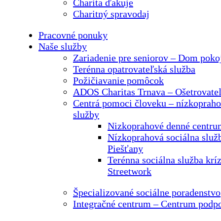
Charita ďakuje
Charitný spravodaj
Pracovné ponuky
Naše služby
Zariadenie pre seniorov – Dom pokoj
Terénna opatrovateľská služba
Požičiavanie pomôcok
ADOS Charitas Trnava – Ošetrovateľ
Centrá pomoci človeku – nízkopraho
služby
Nizkoprahové denné centru
Nízkoprahová sociálna služb
Piešťany
Terénna sociálna služba kríz
Streetwork
Špecializované sociálne poradenstvo
Integračné centrum – Centrum podp