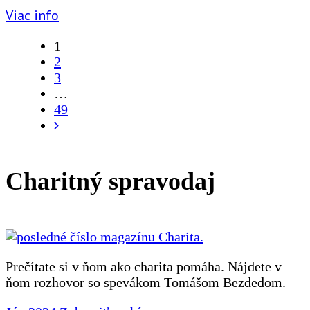
Viac info
1
2
3
…
49
Charitný spravodaj
Prečítate si v ňom ako charita pomáha. Nájdete v
ňom rozhovor so spevákom Tomášom Bezdedom.