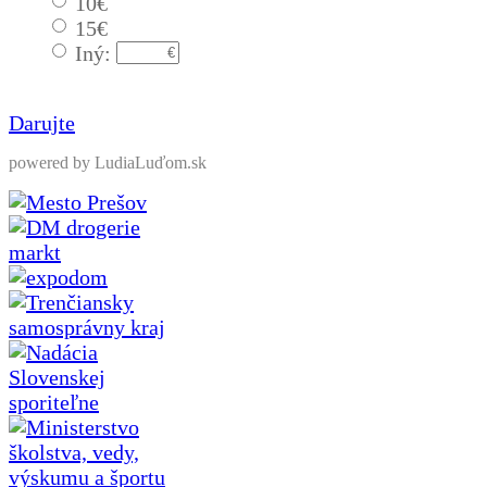
10€
15€
Iný:
Darujte
powered by LudiaLuďom.sk