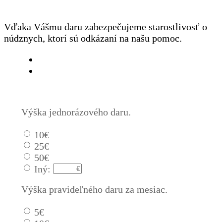
Vďaka Vášmu daru zabezpečujeme starostlivosť o
núdznych, ktorí sú odkázaní na našu pomoc.
Jednorázový
Pravidelný dar
Výška jednorázového daru.
10€
25€
50€
Iný:
Výška pravideľného daru za mesiac.
5€