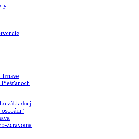
ory
ervencie
v Trnave
v Piešťanoch
bo základnej
m osobám“
nava
no-zdravotná