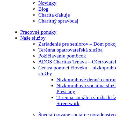
Novinky
Blog
Charita ďakuje
Charitný spravodaj
Pracovné ponuky
Naše služby
Zariadenie pre seniorov – Dom pokoj
Terénna opatrovateľská služba
Požičiavanie pomôcok
ADOS Charitas Trnava – Ošetrovateľ
Centrá pomoci človeku – nízkopraho
služby
Nizkoprahové denné centru
Nízkoprahová sociálna služb
Piešťany
Terénna sociálna služba kríz
Streetwork
Špecializované sociálne poradenstvo