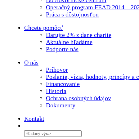
Operačný program FEAD 2014 – 20
Práca s dôstojnosťou
Chcete pomôcť
Darujte 2% z dane charite
Aktuálne
hľadáme
Podporte
nás
O nás
Príhovor
Poslanie, vízia, hodnoty, princípy a c
Financovanie
História
Ochrana osobných údajov
Dokumenty
Kontakt