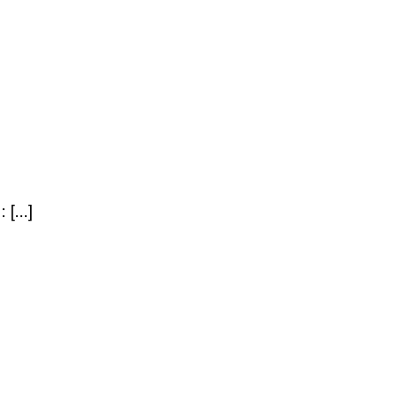
: […]