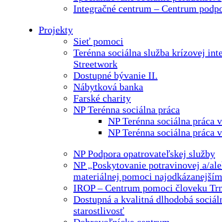
Integračné centrum – Centrum podp
Projekty
Sieť pomoci
Terénna sociálna služba krízovej int
Streetwork
Dostupné bývanie II.
Nábytková banka
Farské charity
NP Terénna sociálna práca
NP Terénna sociálna práca 
NP Terénna sociálna práca 
NP Podpora opatrovateľskej služby
NP „Poskytovanie potravinovej a/ale
materiálnej pomoci najodkázanejší
IROP – Centrum pomoci človeku Tr
Dostupná a kvalitná dlhodobá sociál
starostlivosť
Dobrovoľnícke centrum