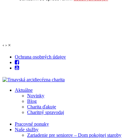
‹
›
×
Ochrana osobných údajov
Aktuálne
Novinky
Blog
Charita ďakuje
Charitný spravodaj
Pracovné ponuky
Naše služby
Zariadenie pre seniorov – Dom pokojnej staroby