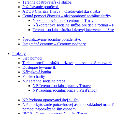
Terénna opatrovateľská služba
Požičiavanie pomôcok
ADOS Charitas Trnava – Ošetrovateľská služba
Centrá pomoci človeku – nízkoprahové sociálne služby
Nizkoprahové denné centrum – Trnava
Nízkoprahová sociálna služba pre deti a rodinu – 
Terénna sociálna služba krízovej intervencie – Str
Špecializované sociálne poradenstvo
Integračné centrum – Centrum podpory
Projekty
Sieť pomoci
Terénna sociálna služba krízovej intervencie Streetwork
Dostupné bývanie II.
Nábytková banka
Farské charity
NP Terénna sociálna práca
NP Terénna sociálna práca v Trnave
NP Terénna sociálna práca v Piešťanoch
NP Podpora opatrovateľskej služby
NP „Poskytovanie potravinovej a/alebo základnej materiá
pomoci najodkázanejším osobám“
IROP – Centrum pomoci človeku Trnava