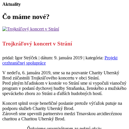
Aktuality
Čo máme
nové?
Trojkráľový koncert v Strání
pridal: Igor Strýček | dátum: 9. januára 2019 | kategória:
Projekt
cezhraničnej spolupráce
V nedeľu, 6. januára 2019, sme sa na pozvanie Charity Uherský
Brod zúčastnili Trojkráľového koncertu v obci Strání.
Pred plným hľadiskom v kostole vo Strání sme si vypočuli vianočný
program v podaní dychovej hudby Straňanka, ženského a mužského
speváckeho zboru zo Stráni a ďalších hudobných hostí.
Koncert splnil svoje benefičné poslanie pretože výťažok putuje na
podporu služieb Charity Uherský Brod.
Zároveň sme upevnili partnerstvo medzi Trnavskou arcidiecéznou
charitou a Charitou Uherský Brod.
Ďakujeme organizátorom za peknú akciu.