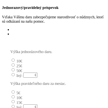
Jednorazový/pravidelný príspevok
Vďaka Vášmu daru zabezpečujeme starostlivosť o núdznych, ktorí
sú odkázaní na našu pomoc.
Jednorázový
Pravidelný dar
Výška jednorázového daru.
10€
25€
50€
Iný:
Výška pravideľného daru za mesiac.
5€
10€
15€
Iný: